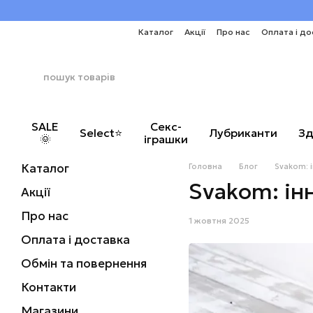
Перейти до основного контенту
Каталог
Акції
Про нас
Оплата і до
SALE
Секс-
Select⭐
Лубриканти
Зд
🌞
іграшки
Каталог
Головна
Блог
Svakom: 
Svakom: ін
Акції
Про нас
1 жовтня 2025
Оплата і доставка
Обмін та повернення
Контакти
Магазини