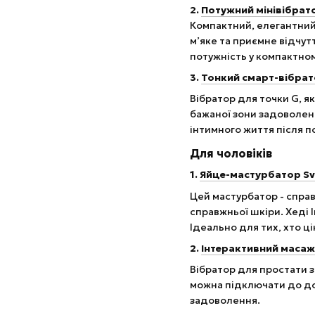
2.
Потужний мінівібрат
Компактний, елегантний 
м’яке та приємне відчутт
потужність у компактном
3.
Тонкий смарт-вібрато
Вібратор для точки G, я
бажаної зони задоволенн
інтимного життя після 
Для чоловіків
1.
Яйце-мастурбатор Sv
Цей мастурбатор - справ
справжньої шкіри. Хеді 
Ідеально для тих, хто ці
2.
Інтерактивний масаже
Вібратор для простати 
можна підключати до до
задоволення.