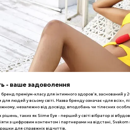
ь - ваше задоволення
бренд преміум-класу для інтимного здоров’я, заснований у 20
для людей у всьому світі. Назва бренду означає «для всіх»,
жному, незалежно від досвіду, вподобань чи тілесних особл
рішень, таких як Siime Eye - перший у світі вібратор зі вбуд
яти з цифровим контентом і партнерами на відстані, Svakom 
іграшки для справжніх відчуттів.