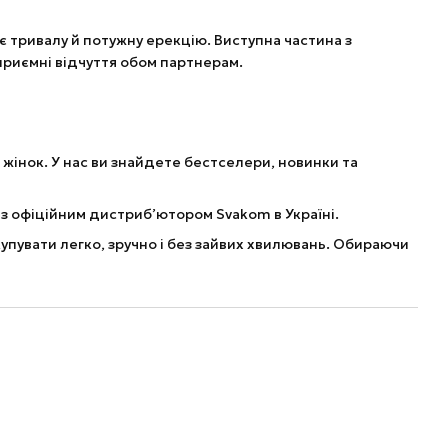
ує тривалу й потужну ерекцію. Виступна частина з
риємні відчуття обом партнерам.
і жінок. У нас ви знайдете бестселери, новинки та
о з офіційним дистриб’ютором Svakom в Україні.
купувати легко, зручно і без зайвих хвилювань. Обираючи