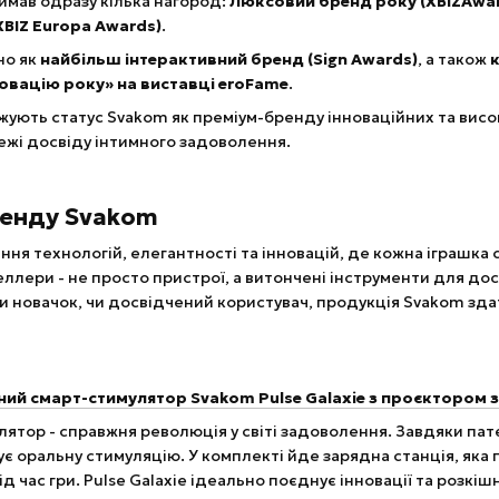
имав одразу кілька нагород:
Люксовий бренд року (XBIZAwa
BIZ Europa Awards)
.
но як
найбільш інтерактивний бренд (Sign Awards)
, а також
к
новацію року» на виставці eroFame
.
жують статус Svakom як преміум-бренду інноваційних та висо
ежі досвіду інтимного задоволення.
ренду Svakom
ння технологій, елегантності та інновацій, де кожна іграшка
еллери - не просто пристрої, а витончені інструменти для дос
ви новачок, чи досвідчений користувач, продукція Svakom здат
ний смарт-стимулятор Svakom Pulse Galaxie з проєктором 
лятор - справжня революція у світі задоволення. Завдяки па
є оральну стимуляцію. У комплекті йде зарядна станція, яка
д час гри. Pulse Galaxie ідеально поєднує інновації та розкіш