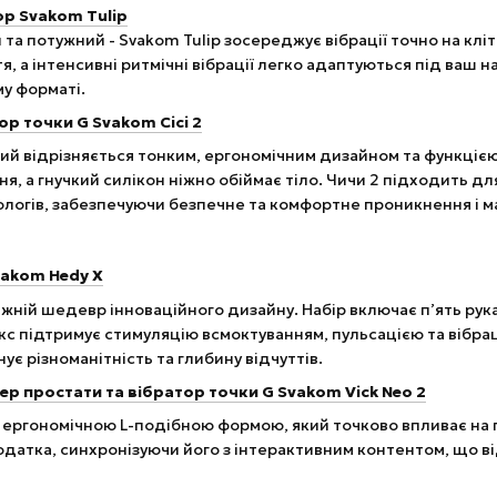
ор Svakom Tulip
та потужний - Svakom Tulip зосереджує вібрації точно на клі
я, а інтенсивні ритмічні вібрації легко адаптуються під ваш на
у форматі.
р точки G Svakom Cici 2
кий відрізняється тонким, ергономічним дизайном та функцією
я, а гнучкий силікон ніжно обіймає тіло. Чичи 2 підходить дл
пологів, забезпечуючи безпечне та комфортне проникнення і 
akom Hedy X
жній шедевр інноваційного дизайну. Набір включає п’ять рука
Ікс підтримує стимуляцію всмоктуванням, пульсацією та вібр
нує різноманітність та глибину відчуттів.
р простати та вібратор точки G Svakom Vick Neo 2
з ергономічною L-подібною формою, який точково впливає на 
датка, синхронізуючи його з інтерактивним контентом, що в