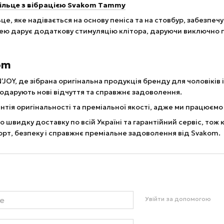
кільце з вібрацією Svakom Tammy
це, яке надівається на основу пеніса та на стовбур, забезпеч
ю дарує додаткову стимуляцію клітора, даруючи виключно п
om
’JOY, де зібрана оригінальна продукція бренду для чоловіків 
 подарують нові відчуття та справжнє задоволення.
рантія оригінальності та преміальної якості, адже ми працюєм
о швидку доставку по всій Україні та гарантійний сервіс, тож 
орт, безпеку і справжнє преміальне задоволення від Svakom.
Увійти за допомогою