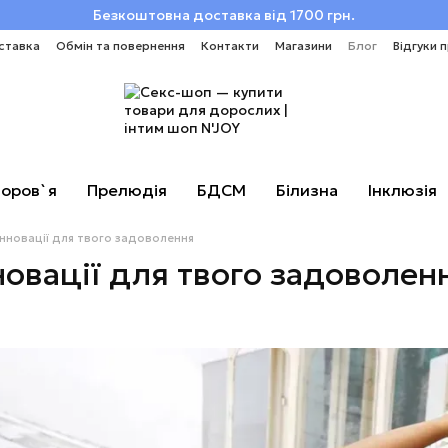
Безкоштовна доставка від 1700 грн.
ставка
Обмін та повернення
Контакти
Магазини
Блог
Відгуки 
оров`я
Прелюдія
БДСМ
Білизна
Інклюзія
інновації для твого задоволення
новації для твого задоволен