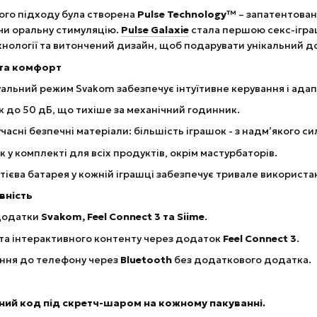
ного підходу була створена
Pulse Technology™
– запатентован
чи оральну стимуляцію.
Pulse Galaxie
стала першою секс-ігра
нології та витончений дизайн, щоб подарувати унікальний д
 та комфорт
альний режим Svakom забезпечує інтуїтивне керування і адап
к до 50 дБ, що тихіше за механічний годинник.
асні безпечні матеріали: більшість іграшок - з надм’якого с
у комплекті для всіх продуктів, окрім мастурбаторів.
тієва батарея у кожній іграшці забезпечує тривале використа
вність
додатки
Svakom, Feel Connect 3 та Siime
.
та інтерактивного контенту через додаток
Feel Connect 3
.
ння до телефону через
Bluetooth
без додаткового додатка.
йний код під скретч-шаром на кожному пакуванні.