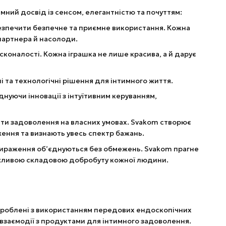
имний досвід із сенсом, елегантністю та почуттям:
безпечити безпечне та приємне використання. Кожна
 партнера й насолоди.
коналості. Кожна іграшка не лише красива, а й дарує
і та технологічні рішення для інтимного життя.
нуючи інновації з інтуїтивним керуванням,
ти задоволення на власних умовах. Svakom створює
ження та визнають увесь спектр бажань.
овираження об’єднуються без обмежень. Svakom прагне
 важливою складовою добробуту кожної людини.
зроблені з використанням передових ендоскопічних
 взаємодії з продуктами для інтимного задоволення.