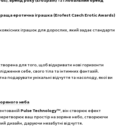
rds)
,
Бренд року (EroSpain)
та
Глобальний бренд
раща еротична іграшка (Erofest Czech Erotic Awards)
коякісних іграшок для дорослих, який задає стандарти
 створена для того, щоб відкривати нові горизонти
лідження себе, свого тіла та інтимних фантазій.
на подарувати унікальні відчуття та насолоду, якої ви
зоряного неба
тентованій
Pulse Technology™
, він створює ефект
 перетворює ваш простір на зоряне небо, створюючи
ний дизайн, даруючи незабутні відчуття.