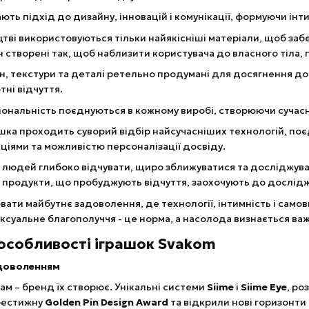
ють підхід до дизайну, інновацій і комунікації, формуючи інт
цтві використовуються тільки найякісніші матеріали, щоб за
ин створені так, щоб наблизити користувача до власного тіла,
н, текстури та деталі ретельно продумані для досягнення дос
ні відчуття.
ціональність поєднуються в кожному виробі, створюючи сучасн
ашка проходить суворий відбір найсучасніших технологій, поєд
ціями та можливістю персоналізації досвіду.
 людей глибоко відчувати, щиро зближуватися та досліджува
і продукти, що пробуджують відчуття, заохочують до дослід
вати майбутнє задоволення, де технології, інтимність і сам
 сексуальне благополуччя - це норма, а насолода визнається
 особливості іграшок Svakom
адоволенням
ам – бренд їх створює. Унікальні системи
Siime
і
Siime Eye
, ро
престижну
Golden Pin Design Award
та відкрили нові горизонти