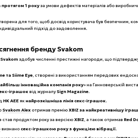
 протягом 1 року
за умови дефектів матеріалів або виробни
творена для того, щоб досвід користувача був безпечним, 
 індивідуальний підхід до задоволення.
сягнення бренду Svakom
в
Svakom
здобув численні престижні нагороди, що підтверджую
me та Siime Eye
, створені з використанням передових ендоск
айбільш інноваційна компанія року
» на Ганноверській вист
екс-іграшок
від журналу
Sign Magazine
.
ід
HK AEE
як
найрозкішніша лінія секс-іграшок
.
р
Svakom Alex
отримав премію
XBIZ за найкреативнішу ігра
o
став продуктом року за версією
XBIZ
, а також отримав
Red D
o
визнано
секс-іграшкою року з функцією вібрації
.