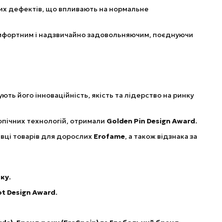
чих дефектів, що впливають на нормальне
комфортним і надзвичайно задовольняючим, поєднуючи
ть його інноваційність, якість та лідерство на ринку
опічних технологій, отримали
Golden Pin Design Award
.
авці товарів для дорослих
Erofame
, а також відзнака за
шку
.
ot Design Award
.