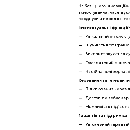
На базі цього інновацій
всмоктування, наслідую
поєднуючи передові тех
Інтелектуальні функції
Унікальний інтелекту
Шумність всіх іграшо
Використовуються суч
Оксамитовий мішечок 
Надійна полімерна лі
Керування та інтеракти
Підключення через 
Доступ до вебкамер 
Можливість під’єдна
Гарантія та підтримка
Унікальний гаранті