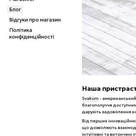
Блог
Відгуки про магазин
Політика
конфіденційності
Наша пристраст
Svakom
- американський 
благополуччя доступним 
дарують задоволення ко
Від перших інноваційних 
що дозволяють взаємоді
інтуїтивні та витончені 