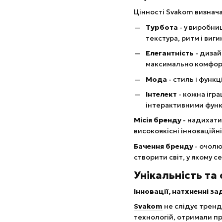
Цінності Svakom визнача
Турбота
- у виробни
текстура, ритм і виг
Елегантність
- дизай
максимально комфорт
Мода
- стиль і функ
Інтелект
- кожна ігр
інтерактивними функ
Місія бренду
- надихати
високоякісні інноваційн
Бачення бренду
- очолю
створити світ, у якому
Унікальність та
Інновації, натхненні з
Svakom
не слідує тренд
технологій, отримали 