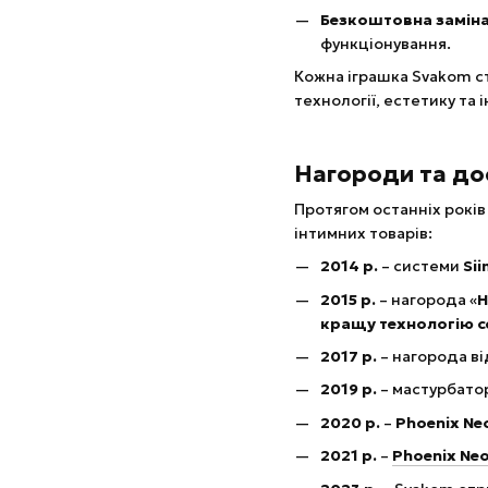
Безкоштовна заміна
функціонування.
Кожна іграшка Svakom с
технології, естетику та
Нагороди та до
Протягом останніх рокі
інтимних товарів:
2014 р.
– системи
Sii
2015 р.
– нагорода «
Н
кращу технологію с
2017 р.
– нагорода в
2019 р.
– мастурбато
2020 р.
–
Phoenix Ne
2021 р.
–
Phoenix Ne