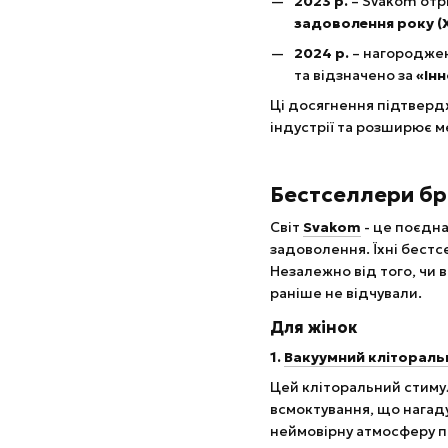
2023 р.
– Svakom отр
задоволення року (X
2024 р.
– нагородже
та відзначено за
«Ін
Ці досягнення підтверд
індустрії та розширює м
Бестселлери б
Світ
Svakom
- це поєдна
задоволення. Їхні бестс
Незалежно від того, чи 
раніше не відчували.
Для жінок
1.
Вакуумний клітораль
Цей кліторальний стиму
всмоктування, що нагаду
неймовірну атмосферу пі