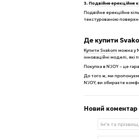
3.
Подвійне ерекційне 
Подвійне ерекційне кіль
текстурованою поверхне
Де купити Svak
Купити Svakom
можна у N
інноваційні моделі, які
Покупка в N’JOY – це га
До того ж, ми пропонуєм
N’JOY, ви обираєте комф
Новий коментар