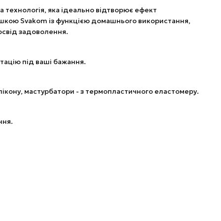
а технологія, яка ідеально відтворює ефект
шкою Svakom із функцією домашнього використання,
освід задоволення.
тацію під ваші бажання.
илікону, мастурбатори - з термопластичного еластомеру.
ння.