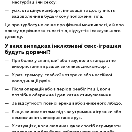
мастурбації чи сексу;
усіх, хто цінує комфорт, інновації та доступність
задоволення в будь-якому положенні тіла.
Це про турботу не лише про фізичні можливості, а й про
повагу до різноманітності тіл, відчуттів і сексуального
досвіду.
У яких випадках інклюзивні секс-іграшки
будуть доречні?
При болях у спині, шиї або тазу, коли стандартне
використання іграшок викликає дискомфорт.
У разі тремору, слабкої моторики або нестійкої
координації рухів.
Після операцій або в період реабілітації, коли
потрібне обережне і делікатне стимулювання.
За відсутності повної ерекції або зниженого лібідо.
Якщо виникає втома під час утримання іграшки або
неможливість використання рук.
У ситуаціях, коли людина шукає спосіб отримувати
задоволення без болю, зайвого напруження або