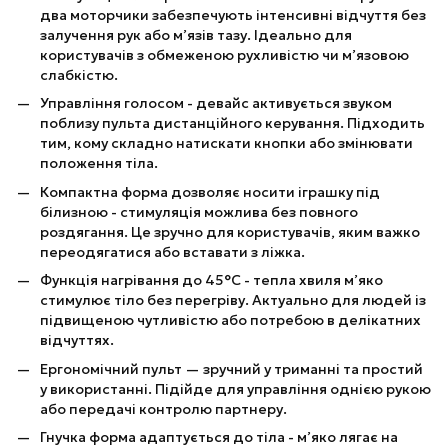
два моторчики забезпечують інтенсивні відчуття без
залучення рук або м’язів тазу. Ідеально для
користувачів з обмеженою рухливістю чи м’язовою
слабкістю.
Управління голосом - девайс активується звуком
поблизу пульта дистанційного керування. Підходить
тим, кому складно натискати кнопки або змінювати
положення тіла.
Компактна форма дозволяє носити іграшку під
білизною - стимуляція можлива без повного
роздягання. Це зручно для користувачів, яким важко
переодягатися або вставати з ліжка.
Функція нагрівання до 45°C - тепла хвиля м’яко
стимулює тіло без перегріву. Актуально для людей із
підвищеною чутливістю або потребою в делікатних
відчуттях.
Ергономічний пульт — зручний у триманні та простий
у використанні. Підійде для управління однією рукою
або передачі контролю партнеру.
Гнучка форма адаптується до тіла - м’яко лягає на