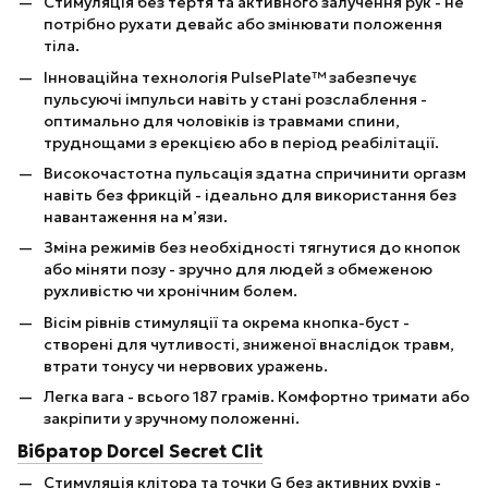
Стимуляція без тертя та активного залучення рук - не
потрібно рухати девайс або змінювати положення
тіла.
Інноваційна технологія PulsePlate™ забезпечує
пульсуючі імпульси навіть у стані розслаблення -
оптимально для чоловіків із травмами спини,
труднощами з ерекцією або в період реабілітації.
Високочастотна пульсація здатна спричинити оргазм
навіть без фрикцій - ідеально для використання без
навантаження на м’язи.
Зміна режимів без необхідності тягнутися до кнопок
або міняти позу - зручно для людей з обмеженою
рухливістю чи хронічним болем.
Вісім рівнів стимуляції та окрема кнопка-буст -
створені для чутливості, зниженої внаслідок травм,
втрати тонусу чи нервових уражень.
Легка вага - всього 187 грамів. Комфортно тримати або
закріпити у зручному положенні.
Вібратор Dorcel Secret Clit
Стимуляція клітора та точки G без активних рухів -