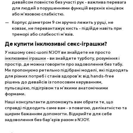
девайсом повністю без участі рук - важлива перевага
для людей з порушеннями функцій верхніх кінцівок
або м’язовою слабкістю.
Корпус діаметром 9 см зручно лежить у руці, не
ковзає, не перевантажує кисть - підійде навіть при
треморі або слабкості м’язів.
Де купити інклюзивні секс-іграшки?
У нашому секс-шопі N’JOY ви знайдете не просто
інклюзивні іграшки
- ви знайдете турботу, розуміння і
простір, де можна говорити про задоволення без табу.
Ми пропонуємо ретельно підібрані моделі, які підходять
для різних потреб і станів здоров’я: від hands-free
рішень до девайсів із голосовим керуванням,
пульсацією, підігрівом та м’якими анатомічними
формами.
Наші консультанти допоможуть вам обрати те, що
справді підходить саме вам - з повагою, делікатністю та
щирим бажанням допомогти. Відкрийте для себе
задоволення без бар’єрів разом з N’JOY.