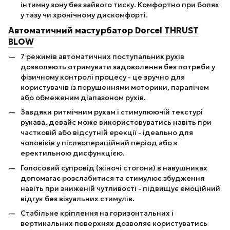
інтимну зону без зайвого тиску. Комфортно при болях
у тазу чи хронічному дискомфорті.
Автоматичний мастурбатор Dorcel THRUST
BLOW
7 режимів автоматичних поступальних рухів
дозволяють отримувати задоволення без потреби у
фізичному контролі процесу - це зручно для
користувачів із порушеннями моторики, паралічем
або обмеженим діапазоном рухів.
Завдяки ритмічним рухам і стимулюючій текстурі
рукава, девайс може використовуватись навіть при
частковій або відсутній ерекції - ідеально для
чоловіків у післяопераційний період або з
еректильною дисфункцією.
Голосовий супровід (жіночі стогони) в навушниках
допомагає розслабитися та стимулює збудження
навіть при зниженій чутливості - підвищує емоційний
відгук без візуальних стимулів.
Стабільне кріплення на горизонтальних і
вертикальних поверхнях дозволяє користуватись