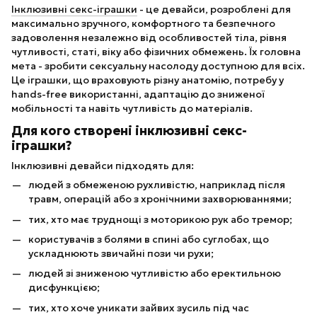
Інклюзивні секс-іграшки
- це девайси, розроблені для
максимально зручного, комфортного та безпечного
задоволення незалежно від особливостей тіла, рівня
чутливості, статі, віку або фізичних обмежень. Їх головна
мета - зробити сексуальну насолоду доступною для всіх.
Це іграшки, що враховують різну анатомію, потребу у
hands-free використанні, адаптацію до зниженої
мобільності та навіть чутливість до матеріалів.
Для кого створені інклюзивні секс-
іграшки?
Інклюзивні девайси підходять для:
людей з обмеженою рухливістю, наприклад після
травм, операцій або з хронічними захворюваннями;
тих, хто має труднощі з моторикою рук або тремор;
користувачів з болями в спині або суглобах, що
ускладнюють звичайні пози чи рухи;
людей зі зниженою чутливістю або еректильною
дисфункцією;
тих, хто хоче уникати зайвих зусиль під час