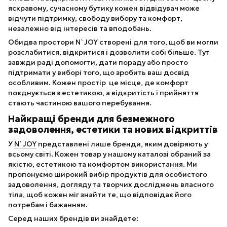
яскравому, сучасному бутику кожен відвідувач може
відчути підтримку, свободу вибору та комфорт,
незалежно від інтересів та вподобань.
Обидва простори N`JOY створені для того, щоб ви могли
розслабитися, відкритися і дозволити собі більше. Тут
завжди раді допомогти, дати пораду або просто
підтримати у виборі того, що зробить ваш досвід
особливим. Кожен простір це місце, де комфорт
поєднується з естетикою, а відкритість і прийняття
стають частиною вашого перебування.
Найкращі бренди для безмежного
задоволення, естетики та нових відкриттів
У
N`JOY
представлені лише бренди, яким довіряють у
всьому світі. Кожен товар у нашому каталозі обраний за
якістю, естетикою та комфортом використання. Ми
пропонуємо широкий вибір продуктів для особистого
задоволення, догляду та творчих досліджень власного
тіла, щоб кожен міг знайти те, що відповідає його
потребам і бажанням.
Серед наших брендів ви знайдете: