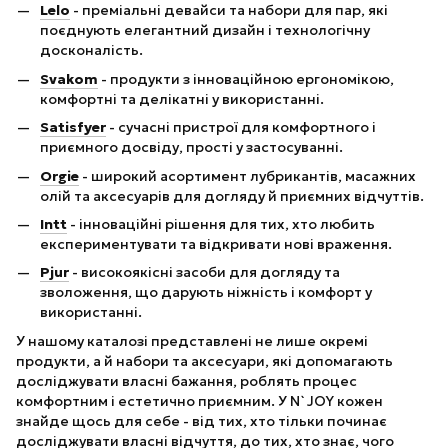
Lelo
- преміальні девайси та набори для пар, які
поєднують елегантний дизайн і технологічну
досконалість.
Svakom
- продукти з інноваційною ергономікою,
комфортні та делікатні у використанні.
Satisfyer
- сучасні пристрої для комфортного і
приємного досвіду, прості у застосуванні.
Orgie
- широкий асортимент лубрикантів, масажних
олій та аксесуарів для догляду й приємних відчуттів.
Intt
- інноваційні рішення для тих, хто любить
експериментувати та відкривати нові враження.
Pjur
- високоякісні засоби для догляду та
зволоження, що дарують ніжність і комфорт у
використанні.
У нашому каталозі представлені не лише окремі
продукти, а й набори та аксесуари, які допомагають
досліджувати власні бажання, роблять процес
комфортним і естетично приємним. У N`JOY кожен
знайде щось для себе - від тих, хто тільки починає
досліджувати власні відчуття, до тих, хто знає, чого