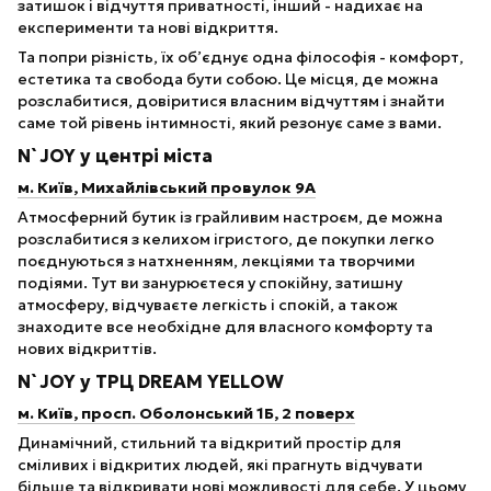
затишок і відчуття приватності, інший - надихає на
експерименти та нові відкриття.
Та попри різність, їх об’єднує одна філософія - комфорт,
естетика та свобода бути собою. Це місця, де можна
розслабитися, довіритися власним відчуттям і знайти
саме той рівень інтимності, який резонує саме з вами.
N`JOY у центрі міста
м. Київ, Михайлівський провулок 9А
Атмосферний бутик із грайливим настроєм, де можна
розслабитися з келихом ігристого, де покупки легко
поєднуються з натхненням, лекціями та творчими
подіями. Тут ви занурюєтеся у спокійну, затишну
атмосферу, відчуваєте легкість і спокій, а також
знаходите все необхідне для власного комфорту та
нових відкриттів.
N`JOY у ТРЦ DREAM YELLOW
м. Київ, просп. Оболонський 1Б, 2 поверх
Динамічний, стильний та відкритий простір для
сміливих і відкритих людей, які прагнуть відчувати
більше та відкривати нові можливості для себе. У цьому