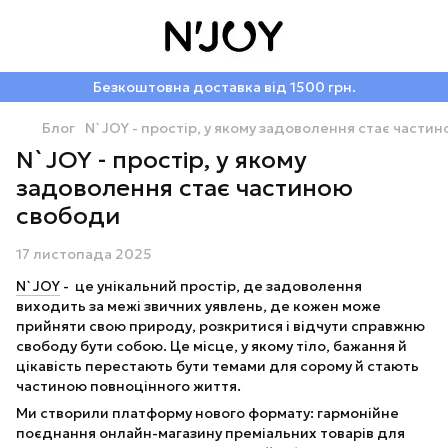
Безкоштовна доставка від 1500 грн.
Блог
N`JOY - простір, у якому задоволення стає части
N`JOY - простір, у якому
задоволення стає частиною
свободи
17 листопада 2025
N`JOY
- це унікальний простір, де задоволення
виходить за межі звичних уявлень, де кожен може
прийняти свою природу, розкритися і відчути справжню
свободу бути собою. Це місце, у якому тіло, бажання й
цікавість перестають бути темами для сорому й стають
частиною повноцінного життя.
Ми створили платформу нового формату: гармонійне
поєднання онлайн-магазину преміальних товарів для