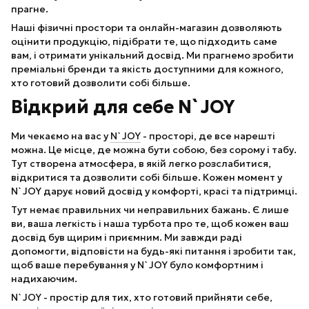
прагне.
Наші фізичні простори та онлайн-магазин дозволяють
оцінити продукцію, підібрати те, що підходить саме
вам, і отримати унікальний досвід. Ми прагнемо зробити
преміальні бренди та якість доступними для кожного,
хто готовий дозволити собі більше.
Відкрий для себе N`JOY
Ми чекаємо на вас у
N`JOY
- просторі, де все нарешті
можна. Це місце, де можна бути собою, без сорому і табу.
Тут створена атмосфера, в якій легко розслабитися,
відкритися та дозволити собі більше. Кожен момент у
N`JOY дарує новий досвід у комфорті, красі та підтримці.
Тут немає правильних чи неправильних бажань. Є лише
ви, ваша легкість і наша турбота про те, щоб кожен ваш
досвід був щирим і приємним. Ми завжди раді
допомогти, відповісти на будь-які питання і зробити так,
щоб ваше перебування у N`JOY було комфортним і
надихаючим.
N`JOY - простір для тих, хто готовий прийняти себе,