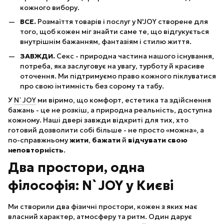
кожного вибору.
ВСЕ.
Розмаїття товарів і послуг у N'JOY створене для
того, щоб кожен міг знайти саме те, що відгукується
внутрішнім бажанням, фантазіям і стилю життя.
ЗАВЖДИ.
Секс - природна частина нашого існування,
потреба, яка заслуговує на увагу, турботу й красиве
оточення. Ми підтримуємо право кожного піклуватися
про свою інтимність без сорому та табу.
У
N`JOY
ми віримо, що комфорт, естетика та здійснення
бажань - це не розкіш, а природна реальність, доступна
кожному. Наші двері завжди відкриті для тих, хто
готовий дозволити собі більше - не просто «можна», а
по-справжньому
жити
,
бажати
й
відчувати свою
неповторність
.
Два простори, одна
філософія: N`JOY у Києві
Ми створили два фізичні простори, кожен з яких має
власний характер, атмосферу та ритм. Один дарує