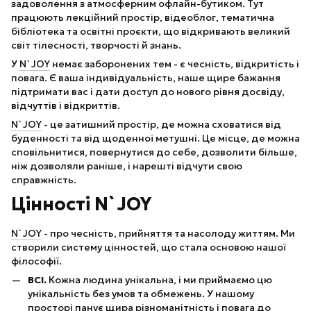
задоволення з атмосферним офлайн-бутиком. Тут
працюють лекційний простір, відеоблог, тематична
бібліотека та освітні проєкти, що відкривають великий
світ тілесності, творчості й знань.
У
N`JOY
немає заборонених тем - є чесність, відкритість і
повага. Є ваша індивідуальність, наше щире бажання
підтримати вас і дати доступ до нового рівня досвіду,
відчуттів і відкриттів.
N`JOY
- це затишний простір, де можна сховатися від
буденності та від щоденної метушні. Це місце, де можна
сповільнитися, повернутися до себе, дозволити більше,
ніж дозволяли раніше, і нарешті відчути свою
справжність.
Цінності N`JOY
N`JOY
- про чесність, прийняття та насолоду життям. Ми
створили систему цінностей, що стала основою нашої
філософії.
ВСІ.
Кожна людина унікальна, і ми приймаємо цю
унікальність без умов та обмежень. У нашому
просторі панує щира різноманітність і повага до