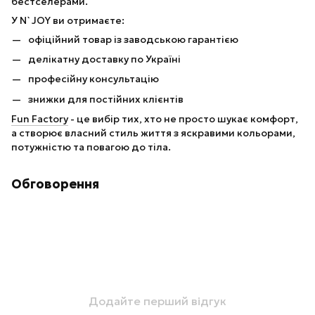
бестселерами.
У N`JOY ви отримаєте:
офіційний товар із заводською гарантією
делікатну доставку по Україні
професійну консультацію
знижки для постійних клієнтів
Fun Factory
- це вибір тих, хто не просто шукає комфорт,
а створює власний стиль життя з яскравими кольорами,
потужністю та повагою до тіла.
Обговорення
Додайте перший відгук