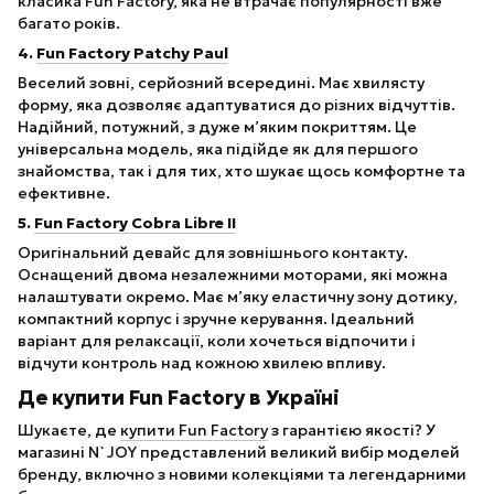
класика Fun Factory, яка не втрачає популярності вже
багато років.
4.
Fun Factory Patchy Paul
Веселий зовні, серйозний всередині. Має хвилясту
форму, яка дозволяє адаптуватися до різних відчуттів.
Надійний, потужний, з дуже м’яким покриттям. Це
універсальна модель, яка підійде як для першого
знайомства, так і для тих, хто шукає щось комфортне та
ефективне.
5.
Fun Factory Cobra Libre II
Оригінальний девайс для зовнішнього контакту.
Оснащений двома незалежними моторами, які можна
налаштувати окремо. Має м’яку еластичну зону дотику,
компактний корпус і зручне керування. Ідеальний
варіант для релаксації, коли хочеться відпочити і
відчути контроль над кожною хвилею впливу.
Де купити Fun Factory в Україні
Шукаєте, де
купити Fun Factory
з гарантією якості? У
магазині N`JOY представлений великий вибір моделей
бренду, включно з новими колекціями та легендарними