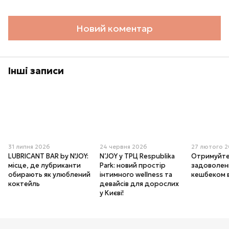
Новий коментар
Інші записи
31 липня 2026
24 червня 2026
27 лютого 
LUBRICANT BAR by N'JOY:
N’JOY у ТРЦ Respublika
Отримуйте
місце, де лубриканти
Park: новий простір
задоволенн
обирають як улюблений
інтимного wellness та
кешбеком 
коктейль
девайсів для дорослих
у Києві!