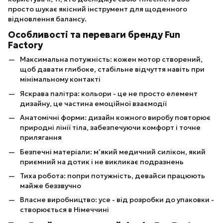
просто шукає якісний інструмент для щоденного
відновлення балансу.
Особливості та переваги бренду Fun
Factory
Максимальна потужність: кожен мотор створений,
щоб давати глибоке, стабільне відчуття навіть при
мінімальному контакті
Яскрава палітра: кольори - це не просто елемент
дизайну, це частина емоційної взаємодії
Анатомічні форми: дизайн кожного виробу повторює
природні лінії тіла, забезпечуючи комфорт і точне
прилягання
Безпечні матеріали: м’який медичний силікон, який
приємний на дотик і не викликає подразнень
Тиха робота: попри потужність, девайси працюють
майже беззвучно
Власне виробництво: усе - від розробки до упаковки -
створюється в Німеччині