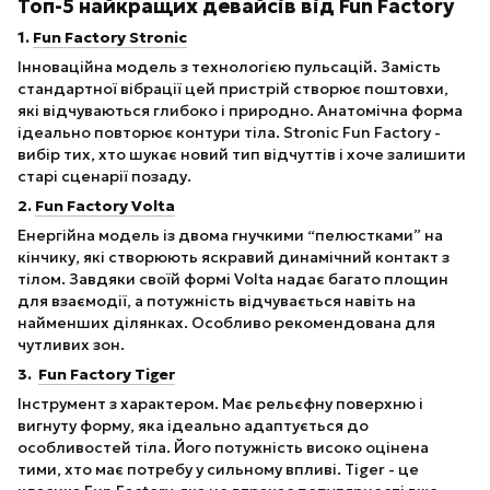
Топ-5 найкращих девайсів від Fun Factory
1.
Fun Factory Stronic
Інноваційна модель з технологією пульсацій. Замість
стандартної вібрації цей пристрій створює поштовхи,
які відчуваються глибоко і природно. Анатомічна форма
ідеально повторює контури тіла. Stronic Fun Factory -
вибір тих, хто шукає новий тип відчуттів і хоче залишити
старі сценарії позаду.
2.
Fun Factory Volta
Енергійна модель із двома гнучкими “пелюстками” на
кінчику, які створюють яскравий динамічний контакт з
тілом. Завдяки своїй формі Volta надає багато площин
для взаємодії, а потужність відчувається навіть на
найменших ділянках. Особливо рекомендована для
чутливих зон.
3.
Fun Factory Tiger
Інструмент з характером. Має рельєфну поверхню і
вигнуту форму, яка ідеально адаптується до
особливостей тіла. Його потужність високо оцінена
тими, хто має потребу у сильному впливі. Tiger - це