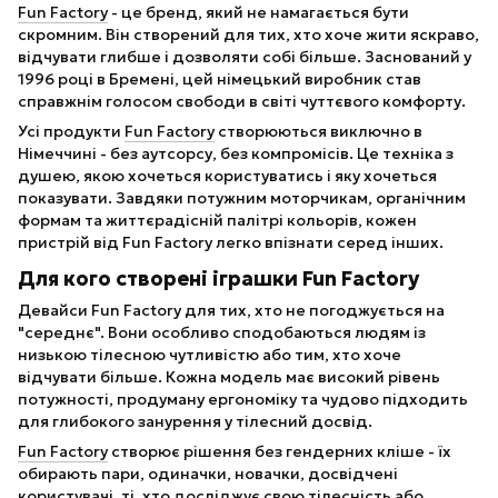
Fun Factory
- це бренд, який не намагається бути
скромним. Він створений для тих, хто хоче жити яскраво,
відчувати глибше і дозволяти собі більше. Заснований у
1996 році в Бремені, цей німецький виробник став
справжнім голосом свободи в світі чуттєвого комфорту.
Усі продукти
Fun Factory
створюються виключно в
Німеччині - без аутсорсу, без компромісів. Це техніка з
душею, якою хочеться користуватись і яку хочеться
показувати. Завдяки потужним моторчикам, органічним
формам та життєрадісній палітрі кольорів, кожен
пристрій від Fun Factory легко впізнати серед інших.
Для кого створені іграшки Fun Factory
Девайси Fun Factory для тих, хто не погоджується на
"середнє". Вони особливо сподобаються людям із
низькою тілесною чутливістю або тим, хто хоче
відчувати більше. Кожна модель має високий рівень
потужності, продуману ергономіку та чудово підходить
для глибокого занурення у тілесний досвід.
Fun Factory
створює рішення без гендерних кліше - їх
обирають пари, одиначки, новачки, досвідчені
користувачі, ті, хто досліджує свою тілесність або