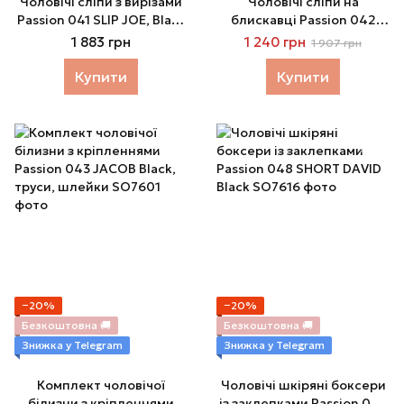
Чоловічі сліпи з вирізами
Чоловічі сліпи на
Passion 041 SLIP JOE, Black
блискавці Passion 042
екошкіра, відкриті
SLIP TIMMY XXL XXXL Black,
1 883 грн
1 240 грн
1 907 грн
сідниці
екошкіра, сітка
Купити
Купити
−20%
−20%
Безкоштовна 🚚
Безкоштовна 🚚
Знижка у Telegram
Знижка у Telegram
Комплект чоловічої
Чоловічі шкіряні боксери
білизни з кріпленнями
із заклепками Passion 048