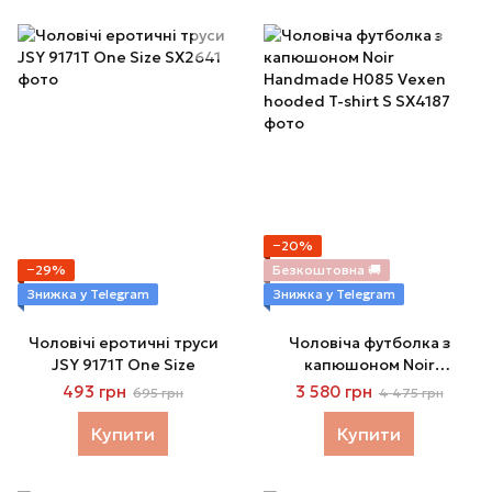
−20%
−29%
Безкоштовна 🚚
Знижка у Telegram
Знижка у Telegram
Чоловічі еротичні труси
Чоловіча футболка з
JSY 9171T One Size
капюшоном Noir
Handmade H085 Vexen
493 грн
3 580 грн
695 грн
4 475 грн
hooded T-shirt S
Купити
Купити