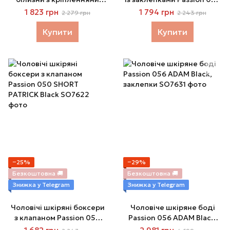
Passion 043 JACOB Black,
SHORT DAVID Black
1 823 грн
1 794 грн
2 279 грн
2 243 грн
труси, шлейки
Купити
Купити
−25%
−29%
Безкоштовна 🚚
Безкоштовна 🚚
Знижка у Telegram
Знижка у Telegram
Чоловічі шкіряні боксери
Чоловіче шкіряне боді
з клапаном Passion 050
Passion 056 ADAM Black,
SHORT PATRICK Black
заклепки