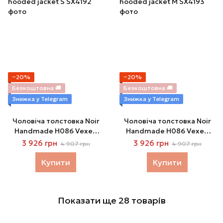
−20%
−20%
Безкоштовна 🚚
Безкоштовна 🚚
Знижка у Telegram
Знижка у Telegram
Чоловіча толстовка Noir
Чоловіча толстовка Noir
Handmade H086 Vexen
Handmade H086 Vexen
hooded jacket S
hooded jacket M
3 926 грн
3 926 грн
4 907 грн
4 907 грн
Купити
Купити
Показати ще 28 товарів