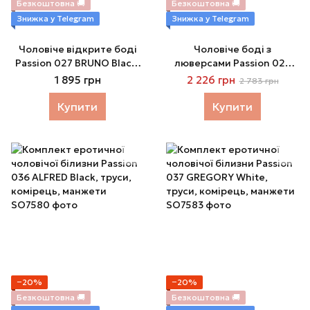
Безкоштовна 🚚
Безкоштовна 🚚
Знижка у Telegram
Знижка у Telegram
Чоловіче відкрите боді
Чоловіче боді з
Passion 027 BRUNO Black,
люверсами Passion 028
під латекс, на шлейках
HARRY Black, екошкіра, на
1 895 грн
2 226 грн
2 783 грн
шлейках
Купити
Купити
−20%
−20%
Безкоштовна 🚚
Безкоштовна 🚚