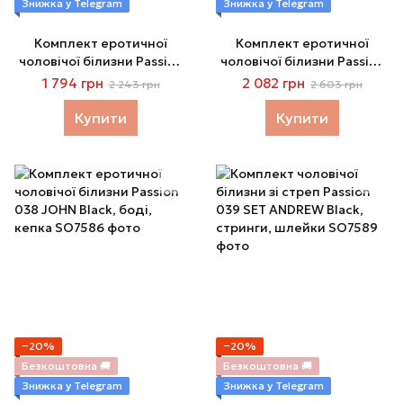
Знижка у Telegram
Знижка у Telegram
Комплект еротичної
Комплект еротичної
чоловічої білизни Passion
чоловічої білизни Passion
036 ALFRED Black, труси,
037 GREGORY White,
1 794 грн
2 082 грн
2 243 грн
2 603 грн
комірець, манжети
труси, комірець, манжети
Купити
Купити
−20%
−20%
Безкоштовна 🚚
Безкоштовна 🚚
Знижка у Telegram
Знижка у Telegram