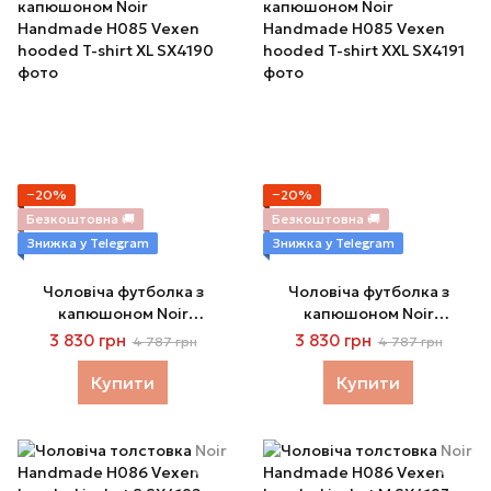
−20%
−20%
Безкоштовна 🚚
Безкоштовна 🚚
Знижка у Telegram
Знижка у Telegram
Чоловіча футболка з
Чоловіча футболка з
капюшоном Noir
капюшоном Noir
Handmade H085 Vexen
Handmade H085 Vexen
3 830 грн
3 830 грн
4 787 грн
4 787 грн
hooded T-shirt XL
hooded T-shirt XXL
Купити
Купити