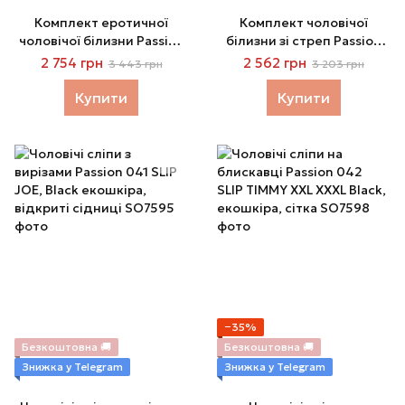
Комплект еротичної
Комплект чоловічої
чоловічої білизни Passion
білизни зі стреп Passion
038 JOHN Black, боді,
039 SET ANDREW Black,
2 754 грн
2 562 грн
3 443 грн
3 203 грн
кепка
стринги, шлейки
Купити
Купити
−35%
Безкоштовна 🚚
Безкоштовна 🚚
Знижка у Telegram
Знижка у Telegram