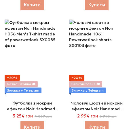
skirt, екошкіра
Купити
Купити
−20%
−20%
Безкоштовна 🚚
Безкоштовна 🚚
Знижка у Telegram
Знижка у Telegram
Футболка з мокрим
Чоловічі шорти з мокрим
ефектом Noir Handmade
ефектом Noir Handmade
H056 Men's T-shirt made
H061 Powerwetlook shorts
3 254 грн
2 994 грн
4 067 грн
3 743 грн
of powerwetlook
Купити
Купити