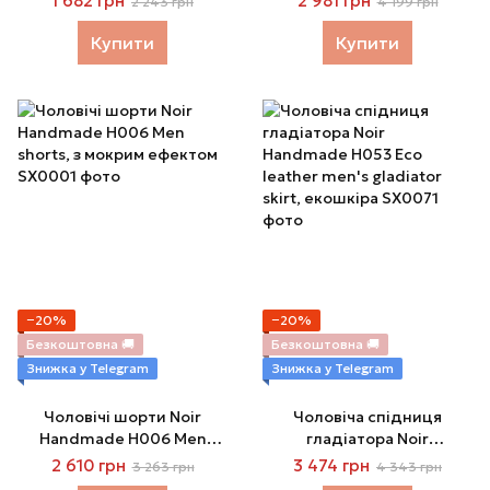
1 682 грн
2 981 грн
2 243 грн
4 199 грн
Купити
Купити
−20%
−20%
Безкоштовна 🚚
Безкоштовна 🚚
Знижка у Telegram
Знижка у Telegram
Чоловічі шорти Noir
Чоловіча спідниця
Handmade H006 Men
гладіатора Noir
shorts, з мокрим ефектом
Handmade H053 Eco
2 610 грн
3 474 грн
3 263 грн
4 343 грн
leather men's gladiator