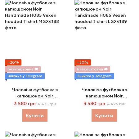
−20%
−20%
Безкоштовна 🚚
Безкоштовна 🚚
Знижка у Telegram
Знижка у Telegram
Чоловіча футболка з
Чоловіча футболка з
капюшоном Noir
капюшоном Noir
Handmade H085 Vexen
Handmade H085 Vexen
3 580 грн
3 580 грн
4 475 грн
4 475 грн
hooded T-shirt M
hooded T-shirt L
Купити
Купити