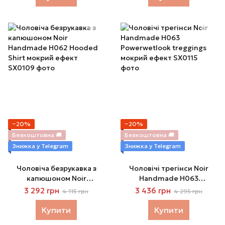
−20%
−20%
Безкоштовна 🚚
Безкоштовна 🚚
Знижка у Telegram
Знижка у Telegram
Чоловіча безрукавка з
Чоловічі трегінси Noir
капюшоном Noir
Handmade H063
Handmade H062 Hooded
Powerwetlook treggings
3 292 грн
3 436 грн
4 115 грн
4 295 грн
Shirt мокрий ефект
мокрий ефект
Купити
Купити