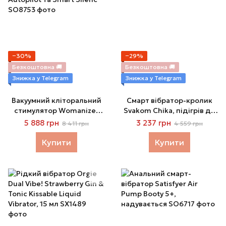
−30%
−29%
Безкоштовна 🚚
Безкоштовна 🚚
Знижка у Telegram
Знижка у Telegram
Вакуумний кліторальний
Смарт вібратор-кролик
стимулятор Womanizer
Svakom Chika, підігрів до
Premium 2 - Raspberry,
38 °C
5 888 грн
3 237 грн
8 411 грн
4 559 грн
функції Autopilot та Smart
Silenc
Купити
Купити