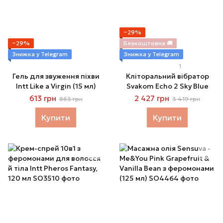
−29%
−29%
Безкоштовна 🚚
Знижка у Telegram
Знижка у Telegram
1
Гель для звуження піхви
Кліторальний вібратор
Intt Like a Virgin (15 мл)
Svakom Echo 2 Sky Blue
613 грн
2 427 грн
863 грн
3 419 грн
Купити
Купити