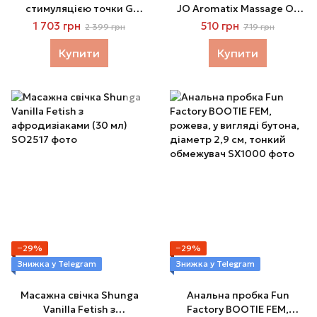
стимуляцією точки G
JO Aromatix Massage Oil
Satisfyer Rrrolling Pleasure
Vanilla (120 мл)
1 703 грн
510 грн
2 399 грн
719 грн
Mint
Купити
Купити
−29%
−29%
Знижка у Telegram
Знижка у Telegram
Масажна свічка Shunga
Анальна пробка Fun
Vanilla Fetish з
Factory BOOTIE FEM,