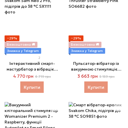
−29%
−29%
Безкоштовна 🚚
Безкоштовна 🚚
Знижка у Telegram
Знижка у Telegram
2
Інтерактивний смарт-
Пульсатор-вібратор із
мастурбатор з вібрацією
вакуумною стимуляцією
та посмоктуванням
клітора Zalo - ROSE
4 770 грн
3 663 грн
6 719 грн
5 159 грн
Svakom Sam Neo 2 Pro,
Thruster Strawberry Pink
підігрів до 38 °C
Купити
Купити