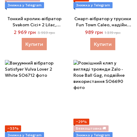
Знижка у Telegram
Знижка у Telegram
Тонкий кролик-вібратор
Смарт-вібратор у трусики
Svakom Cici+ 2 Lilac,
Fun Town Caleo, надійне
керування зі смартфона,
кріплення на магніті
2 969 грн
989 грн
3 959 грн
1 319 грн
підігрів до 38 °C
Купити
Купити
−29%
−33%
Безкоштовна 🚚
Знижка у Telegram
Знижка у Telegram