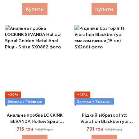
10 in 1 for Woman (100 мл)
Купити
Купити
−29%
−25%
Знижка у Telegram
Знижка у Telegram
Анальна пробка LOCKINK
Рідкий вібратор Intt
SEVANDA Hollow Spiral
Vibration Blackberry зі
Golden Metal Anal Plug - S
смаком ожини(15 мл)
715 грн
791 грн
1 007 грн
1 055 грн
size