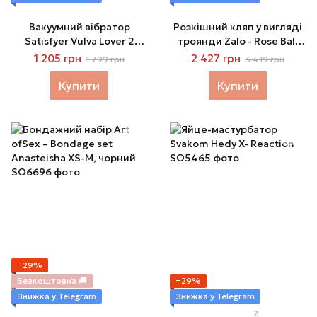
Вакуумний вібратор
Розкішний кляп у вигляді
Satisfyer Vulva Lover 2
троянди Zalo - Rose Ball
White
Gag, подвійне
1 205 грн
2 427 грн
1 799 грн
3 419 грн
використання
Купити
Купити
−29%
Безкоштовна 🚚
−29%
Знижка у Telegram
Знижка у Telegram
2