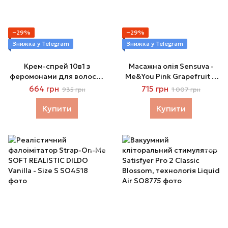
−29%
−29%
Знижка у Telegram
Знижка у Telegram
Крем-спрей 10в1 з
Масажна олія Sensuva -
феромонами для волосся
Me&You Pink Grapefruit &
й тіла Intt Pheros Fantasy,
Vanilla Bean з феромонами
664 грн
715 грн
935 грн
1 007 грн
120 мл
(125 мл)
Купити
Купити