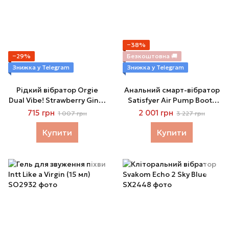
−38%
−29%
Безкоштовна 🚚
Знижка у Telegram
Знижка у Telegram
Рідкий вібратор Orgie
Анальний смарт-вібратор
Dual Vibe! Strawberry Gin &
Satisfyer Air Pump Booty
Tonic Kissable Liquid
5+, надувається
715 грн
2 001 грн
1 007 грн
3 227 грн
Vibrator, 15 мл
Купити
Купити