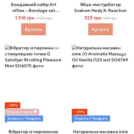
Бондажний набір Art
Яйце-мастурбатор
ofSex – Bondage set
Svakom Hedy X- Reaction
Anasteisha XS-M, чорний
1 516 грн
323 грн
2 135 грн
455 грн
Купити
Купити
−29%
Безкоштовна 🚚
−29%
Знижка у Telegram
Знижка у Telegram
Вібратор із перлинною
Натуральна масажна олія