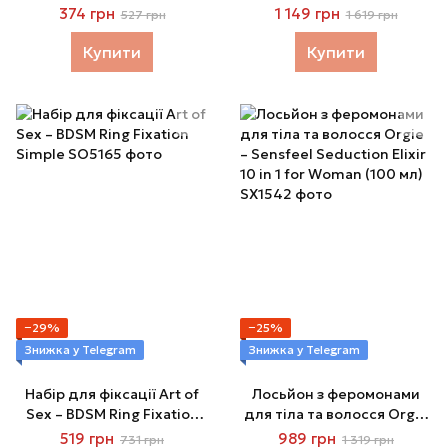
афродизіаками (30 мл)
рожева, у вигляді бутона,
374 грн
1 149 грн
527 грн
1 619 грн
діаметр 2,9 см, тонкий
обмежувач
Купити
Купити
−29%
−25%
Знижка у Telegram
Знижка у Telegram
Набір для фіксації Art of
Лосьйон з феромонами
Sex – BDSM Ring Fixation
для тіла та волосся Orgie
Simple
– Sensfeel Seduction Elixir
519 грн
989 грн
731 грн
1 319 грн