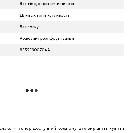
Все тіло, окрім інтимних зон
Для всіх типів чутливості
Без смаку
Рожевий грейпфрут і ваніль
855559007044
елакс — тепер доступний кожному, хто вирішить купити