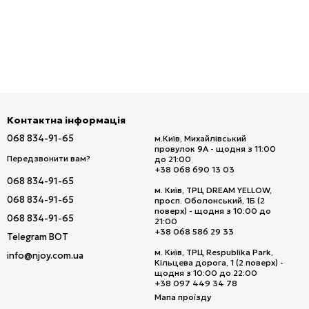
Контактна інформація
068 834-91-65
м.Київ, Михайлівський
провулок 9А - щодня з 11:00
Передзвонити вам?
до 21:00
+38 068 690 13 03
068 834-91-65
м. Київ, ТРЦ DREAM YELLOW,
068 834-91-65
просп. Оболонський, 1Б (2
поверх) - щодня з 10:00 до
068 834-91-65
21:00
+38 068 586 29 33
Telegram BOT
м. Київ, ТРЦ Respublika Park,
info@njoy.com.ua
Кільцева дорога, 1 (2 поверх) -
щодня з 10:00 до 22:00
+38 097 449 34 78
Мапа проїзду