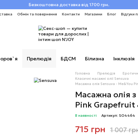
Безкоштовна доставка від 1700 грн.
ставка
Обмін та повернення
Контакти
Магазини
Блог
Відгуки 
оров`я
Прелюдія
БДСМ
Білизна
Інклюзія
Головна
Прелюдія
Еротичн
Класичні масажні олії Sensuva
Масажна олія Sensuva - Me&You Pin
Масажна олія 
Pink Grapefruit 
В наявності
Артикул: SO4464
715 грн
1 007 гр