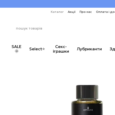
Перейти до основного контенту
Каталог
Акції
Про нас
Оплата і до
SALE
Секс-
Select⭐
Лубриканти
Зд
🌞
іграшки