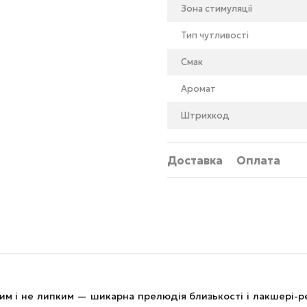
Зона стимуляції
Тип чутливості
Смак
Аромат
Штрихкод
Доставка
Оплата
им і не липким — шикарна прелюдія близькості і лакшері-р