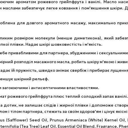
ючим ароматом рожевого грейпфрута і ванілі. Масло наси
 маслами забезпечує легке ковзання і пом'якшення шкіри. Д
облена для довгого ароматного масажу, максимально приє
ликим розміром молекули (менше диметикона), який забезпе
пкої плівки. Надає шкірі шовковистість і м'якість.
и себе привабливими для партнера, збудженими і сексуальними
ірний розподіл масажного масла, робить шкіру м'якою і живит
надає їй пружність, швидко знімає свербіж і прибирає лущення
меншує шкірний рельєф.
ми загоюючими і антисептичними властивостями.
омат рожевого грейпфрута плюс теплий солодкий запах ванілі.
 дотик, не залишає слідів і жирної плівки і допоможе створ
м і тілом партнера, стежить за своїм здоров'ям і цінує якісні
us (Safflower) Seed Oil, Prunus Armeniaca (White) Kernel Oil,
ternifolia (Tea Tree) Leaf Oil, Essential Oil Blend, Fragrance, P