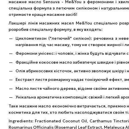
масажне масло Sensuva - Me&You з феромонами і хвилю
спеціальна формула з летючим силіконом і натуральними
отримаєте краще масажне засіб!
Лакшері лінія масажних масел Me&You спеціально розр
розробив спеціальну формулу, в яку входять:
Циклометикон ("летючий" силікон): речовина з неве
нагрівання під час масажу, тому не створює жирної і ли
Феромони унісекс: і чоловік, і жінка будуть відчуват
Фракційне кокосове масло забезпечує швидке і рівном
Олія абрикосових кісточок, активно зволожує шкіру і 
Екстракт листя розмарину надає тонізуючий ефект, з
Масло листя чайного дерева, відоме своїми активни
Унікальна ароматична композиція: свіжий і легкий ар
Таке масажне масло економічно витрачається, приємно на
косметика для тих, хто любить насолоджуватися своїм тіло
Ingredients: Fractionated Coconut Oil, Carthamus Tinctori
Rosmarinus Officinalis (Rosemary) Leaf Extract, Melaleuca Al