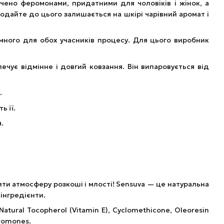
чено феромонами, придатними для чоловіків і жінок, а
одайте до цього залишається на шкірі чарівний аромат і
много для обох учасників процесу. Для цього виробник
чує відмінне і довгий ковзання. Він випаровується від
.
ь її.
.
ити атмосферу розкоші і млості! Sensuva — це натуральна
 інгредієнти.
 Natural Tocopherol (Vitamin E), Cyclomethicone, Oleoresin
heromones.