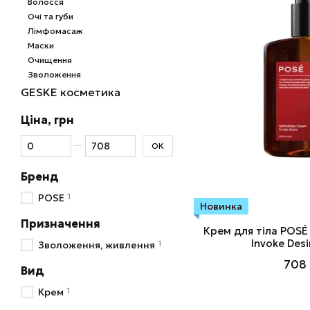
Волосся
Очі та губи
Лімфомасаж
Маски
Очищення
Зволоження
GESKE косметика
Ціна, грн
Від Ціна, грн
До Ціна, грн
ОК
Бренд
1
POSE
Новинка
Призначення
Крем для тіла POSÉ
Invoke Desi
1
Зволоження, живлення
708 
Вид
1
Крем