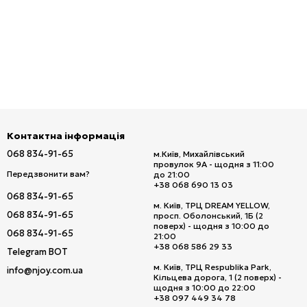
Контактна інформація
068 834-91-65
м.Київ, Михайлівський
провулок 9А - щодня з 11:00
Передзвонити вам?
до 21:00
+38 068 690 13 03
068 834-91-65
м. Київ, ТРЦ DREAM YELLOW,
068 834-91-65
просп. Оболонський, 1Б (2
поверх) - щодня з 10:00 до
068 834-91-65
21:00
+38 068 586 29 33
Telegram BOT
м. Київ, ТРЦ Respublika Park,
info@njoy.com.ua
Кільцева дорога, 1 (2 поверх) -
щодня з 10:00 до 22:00
+38 097 449 34 78