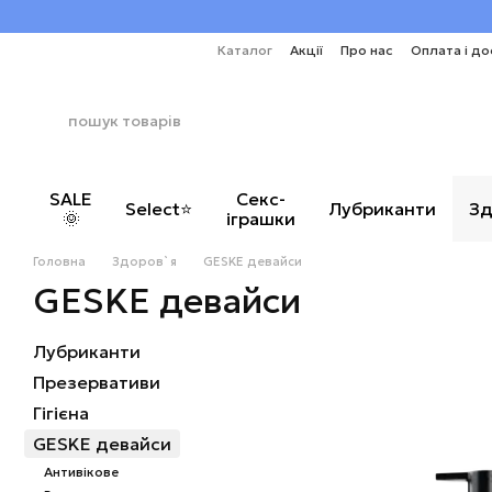
Перейти до основного контенту
Каталог
Акції
Про нас
Оплата і до
SALE
Секс-
Select⭐
Лубриканти
Зд
🌞
іграшки
Головна
Здоров`я
GESKE девайси
GESKE девайси
Лубриканти
Презервативи
Гігієна
GESKE девайси
Антивікове