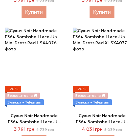
3 791 грн
3 791 грн
4 739 грн
4 739 грн
Купити
Купити
−20%
−20%
Безкоштовна 🚚
Безкоштовна 🚚
Знижка у Telegram
Знижка у Telegram
Сукня Noir Handmade
Сукня Noir Handmade
F364 Bombshell Lace-Up
F364 Bombshell Lace-Up
Mini Dress Red L
Mini Dress Red XL
3 791 грн
4 031 грн
4 739 грн
5 039 грн