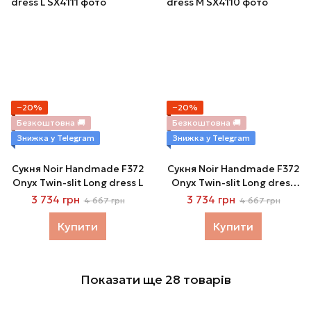
−20%
−20%
Безкоштовна 🚚
Безкоштовна 🚚
Знижка у Telegram
Знижка у Telegram
Сукня Noir Handmade F372
Сукня Noir Handmade F372
Onyx Twin-slit Long dress L
Onyx Twin-slit Long dress
M
3 734 грн
3 734 грн
4 667 грн
4 667 грн
Купити
Купити
Показати ще 28 товарів