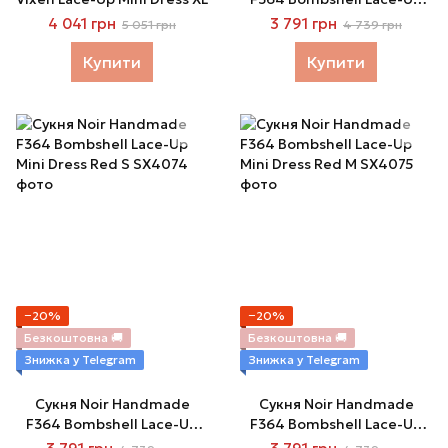
Mini Dress Red XS
4 041 грн
3 791 грн
5 051 грн
4 739 грн
Купити
Купити
−20%
−20%
Безкоштовна 🚚
Безкоштовна 🚚
Знижка у Telegram
Знижка у Telegram
Сукня Noir Handmade
Сукня Noir Handmade
F364 Bombshell Lace-Up
F364 Bombshell Lace-Up
Mini Dress Red S
Mini Dress Red M