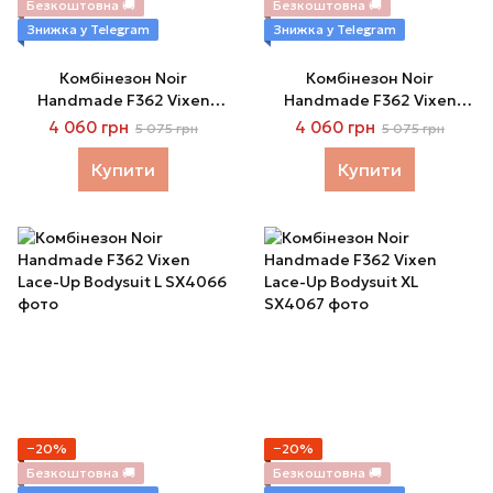
Безкоштовна 🚚
Безкоштовна 🚚
Знижка у Telegram
Знижка у Telegram
Комбінезон Noir
Комбінезон Noir
Handmade F362 Vixen
Handmade F362 Vixen
Lace-Up Bodysuit S
Lace-Up Bodysuit M
4 060 грн
4 060 грн
5 075 грн
5 075 грн
Купити
Купити
−20%
−20%
Безкоштовна 🚚
Безкоштовна 🚚