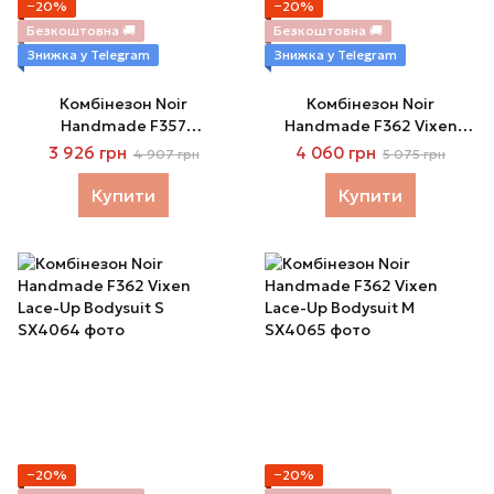
−20%
−20%
Безкоштовна 🚚
Безкоштовна 🚚
Знижка у Telegram
Знижка у Telegram
Комбінезон Noir
Комбінезон Noir
Handmade F357
Handmade F362 Vixen
Bondesque Catsuit XS
Lace-Up Bodysuit XS
3 926 грн
4 060 грн
4 907 грн
5 075 грн
Купити
Купити
−20%
−20%