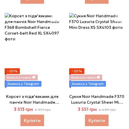
−20%
−20%
Безкоштовна 🚚
Безкоштовна 🚚
Знижка у Telegram
Знижка у Telegram
Корсет з підв'язками для
Сукня Noir Handmade F370
панчіх Noir Handmade
Luxuria Crystal Sheer Mini
F368 Bombshell Fierce
Dress XS
3 513 грн
3 551 грн
4 391 грн
4 439 грн
Corset-belt Red XL
Купити
Купити