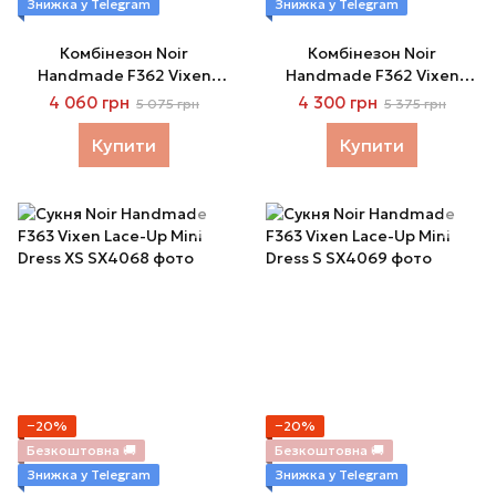
Знижка у Telegram
Знижка у Telegram
Комбінезон Noir
Комбінезон Noir
Handmade F362 Vixen
Handmade F362 Vixen
Lace-Up Bodysuit L
Lace-Up Bodysuit XL
4 060 грн
4 300 грн
5 075 грн
5 375 грн
Купити
Купити
−20%
−20%
Безкоштовна 🚚
Безкоштовна 🚚
Знижка у Telegram
Знижка у Telegram