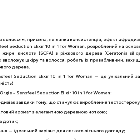
та волоссям, приємна, не липка консистенція, ефект афродиз
el Seduction Elixir 10 in 1 for Woman, розроблений на основі
 жирні кислоти (SCFA) з ріжкового дерева (Ceratonia siliq
о зволожує шкіру та волосся, робить їх привабливими, захи
ового дерева.
feel Seduction Elixir 10 in 1 for Woman — це унікальний з
ність!
ie – Sensfeel Seduction Elixir 10 in 1 for Woman:
одизіак завдяки тому, що стимулює вироблення тестостерону в
уктовий аромат з елегантною деревною ноткою;
а дотик;
ня — ідеальний варіант для легкого літнього догляду;