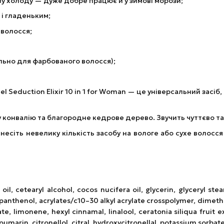
ву холоду — дуже добре працює й у зимові морози;
 і гладеньким;
 волосся;
льно для фарбованого волосся);
el Seduction Elixir 10 in 1 for Woman — це універсальний засі
 конвалію та благородне кедрове дерево. Звучить чуттєво та
есіть невелику кількість засобу на вологе або сухе волосся
l, cetearyl alcohol, cocos nucifera oil, glycerin, glyceryl stear
panthenol, acrylates/c10–30 alkyl acrylate crosspolymer, dimeth
, limonene, hexyl cinnamal, linalool, ceratonia siliqua fruit ex
oumarin, citronellol, citral, hydroxycitronellal, potassium sorbat