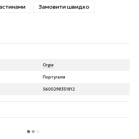
астинами
Замовити швидко
Orgie
Португалія
5600298351812