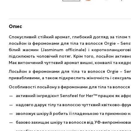
Опис
Спокусливий стійкий аромат, глибокий догляд за тілом 
лосьйон із феромонами для тіла та волосся Orgie – Sensfe
білий жасмин (Jasminum officinale) і коротколанцюгові
підсилюють чоловічий потяг. Крім того, лосьйон активн
Має витончений чуттєвий аромат вишні, конвалії та кедр
Лосьйон з феромонами для тіла та волосся Orgie – Sens
привабливими, а також підкреслить жіночність і сексуаль
Особливості лосьйону з феромонами для тіла та волосся Org
активний інгредієнт Sensfeel for Her™ працює як афр
надовго дарує тілу та волоссю чуттєвий квітково-фр
зволожує шкіру й робить її гладенькою та приємною н
базово захищає шкіру та волосся від УФ-випромінюван