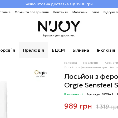
Безкоштовна доставка від 1500 грн.
ставка
Обмін та повернення
Контакти
Магазини
Блог
Відгуки 
оров`я
Прелюдія
БДСМ
Білизна
Інклюзія
Головна
Прелюдія
Космети
Лосьйон з феромонами для тіла та в
Лосьйон з феро
Orgie Sensfeel S
В наявності
Артикул: SX1542
989 грн
1 319 гр