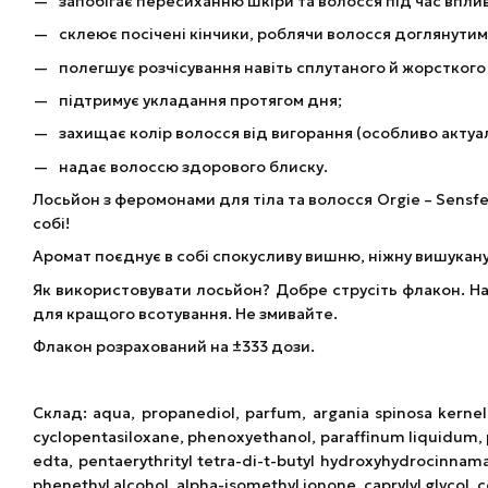
запобігає пересиханню шкіри та волосся під час впли
склеює посічені кінчики, роблячи волосся доглянутим
полегшує розчісування навіть сплутаного й жорсткого
підтримує укладання протягом дня;
захищає колір волосся від вигорання (особливо актуа
надає волоссю здорового блиску.
Лосьйон з феромонами для тіла та волосся Orgie – Sensfe
собі!
Аромат поєднує в собі спокусливу вишню, ніжну вишукану
Як використовувати лосьйон? Добре струсіть флакон. Нан
для кращого всотування. Не змивайте.
Флакон розрахований на ±333 дози.
Склад: aqua, propanediol, parfum, argania spinosa kernel oi
cyclopentasiloxane, phenoxyethanol, paraffinum liquidum, 
edta, pentaerythrityl tetra-di-t-butyl hydroxyhydrocinnamate
phenethyl alcohol, alpha-isomethyl ionone, caprylyl glycol, c