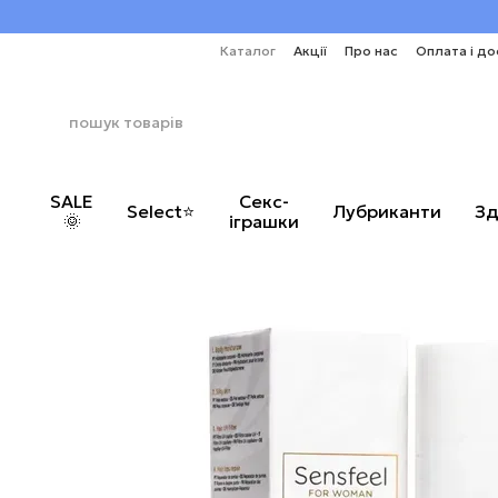
Перейти до основного контенту
Каталог
Акції
Про нас
Оплата і до
SALE
Секс-
Select⭐
Лубриканти
Зд
🌞
іграшки