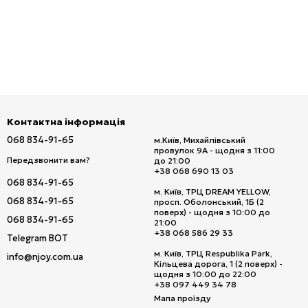
Контактна інформація
068 834-91-65
м.Київ, Михайлівський
провулок 9А - щодня з 11:00
Передзвонити вам?
до 21:00
+38 068 690 13 03
068 834-91-65
м. Київ, ТРЦ DREAM YELLOW,
068 834-91-65
просп. Оболонський, 1Б (2
поверх) - щодня з 10:00 до
068 834-91-65
21:00
+38 068 586 29 33
Telegram BOT
м. Київ, ТРЦ Respublika Park,
info@njoy.com.ua
Кільцева дорога, 1 (2 поверх) -
щодня з 10:00 до 22:00
+38 097 449 34 78
Мапа проїзду