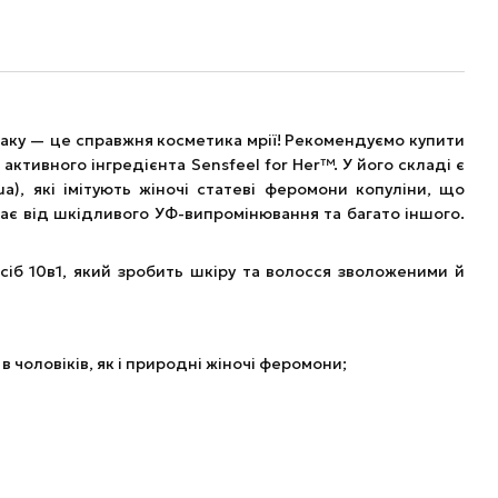
іаку — це справжня косметика мрії! Рекомендуємо купити
 активного інгредієнта Sensfeel for Her™. У його складі є
ua), які імітують жіночі статеві феромони копуліни, що
щає від шкідливого УФ-випромінювання та багато іншого.
асіб 10в1, який зробить шкіру та волосся зволоженими й
 чоловіків, як і природні жіночі феромони;