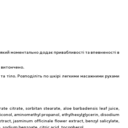
б, який моментально додає привабливості та впевненості в
 витончено.
 та тіло. Розподіліть по шкірі легкими масажними рухами
ate citrate, sorbitan stearate, aloe barbadensis leaf juice,
iconol, aminomethyl propanol, ethylhexylglycerin, disodium
tract, jasminum officinale flower extract, benzyl salicylate,
e, sodium benzoate, citric acid, tocopherol.