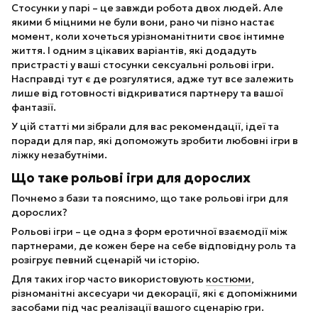
Стосунки у парі – це завжди робота двох людей. Але
якими б міцними не були вони, рано чи пізно настає
момент, коли хочеться урізноманітнити своє інтимне
життя. І одним з цікавих варіантів, які додадуть
пристрасті у ваші стосунки сексуальні рольові ігри.
Насправді тут є де розгулятися, адже тут все залежить
лише від готовності відкриватися партнеру та вашої
фантазії.
У цій статті ми зібрали для вас рекомендації, ідеї та
поради для пар, які допоможуть зробити любовні ігри в
ліжку незабутніми.
Що таке рольові ігри для дорослих
Почнемо з бази та пояснимо, що таке рольові ігри для
дорослих?
Рольові ігри – це одна з форм еротичної взаємодії між
партнерами, де кожен бере на себе відповідну роль та
розігрує певний сценарій чи історію.
Для таких ігор часто використовують
костюми
,
різноманітні аксесуари чи декорації, які є допоміжними
засобами під час реалізації вашого сценарію гри.