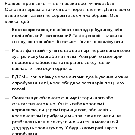
Рольові ігри в сексі — це класика еротичних забав.
Основна перевага таких ігор – перевтілення. Дайте волю
вашим фантазіям і не соромтесь смілих образів. Ось
кілька ідей:
Бос+секретарка, покоївка+ господар будинку, або
поліцейський і затриманий.Такі сценарії – класика
жанру, вони знайомі багатьом і їх легко реалізувати.
Місця фантазій – уявіть, що ви з партнером випадково
зустрілися у барі або на пляжі. Розіграйте сценарій
першого знайомства та першого сексу, де ви
вивчаєте тіло один одного.
БДСМ – ігри в ліжку з елементами домінування можна
спробувати тоді, коли обидвоє партнерів до цього
готові.
Сюжети з улюбленого фільму: історичного або
фантастичного кіно. Уявіть себе королем і
королевою, лицарем і принцесою, або навіть
космонавтом і прибульцем – такі сюжети не лише
розбавлять ваше сексуальне життя, а можливо й
додадуть трохи гумору. У будь-якому разі варто
спробувати.