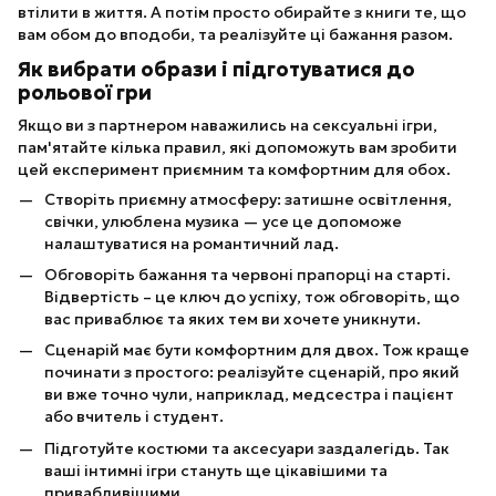
втілити в життя. А потім просто обирайте з книги те, що
вам обом до вподоби, та реалізуйте ці бажання разом.
Як вибрати образи і підготуватися до
рольової гри
Якщо ви з партнером наважились на сексуальні ігри,
пам'ятайте кілька правил, які допоможуть вам зробити
цей експеримент приємним та комфортним для обох.
Створіть приємну атмосферу: затишне освітлення,
свічки, улюблена музика — усе це допоможе
налаштуватися на романтичний лад.
Обговоріть бажання та червоні прапорці на старті.
Відвертість – це ключ до успіху, тож обговоріть, що
вас приваблює та яких тем ви хочете уникнути.
Сценарій має бути комфортним для двох. Тож краще
починати з простого: реалізуйте сценарій, про який
ви вже точно чули, наприклад, медсестра і пацієнт
або вчитель і студент.
Підготуйте костюми та аксесуари заздалегідь. Так
ваші інтимні ігри стануть ще цікавішими та
привабливішими.