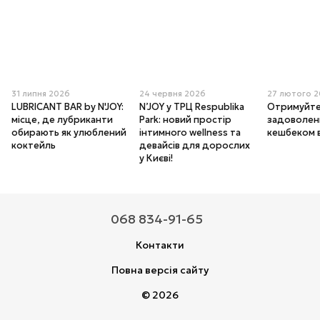
31 липня 2026
24 червня 2026
27 лютого 
LUBRICANT BAR by N'JOY:
N’JOY у ТРЦ Respublika
Отримуйте
місце, де лубриканти
Park: новий простір
задоволенн
обирають як улюблений
інтимного wellness та
кешбеком 
коктейль
девайсів для дорослих
у Києві!
068 834-91-65
Контакти
Повна версія сайту
© 2026