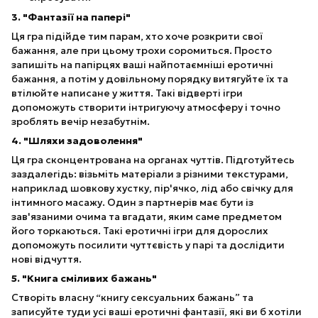
3. "Фантазії на папері"
Ця гра підійде тим парам, хто хоче розкрити свої
бажання, але при цьому трохи соромиться. Просто
запишіть на папірцях ваші найпотаємніші еротичні
бажання, а потім у довільному порядку витягуйте їх та
втілюйте написане у життя. Такі відверті ігри
допоможуть створити інтригуючу атмосферу і точно
зроблять вечір незабутнім.
4. "Шляхи задоволення"
Ця гра сконцентрована на органах чуттів. Підготуйтесь
заздалегідь: візьміть матеріали з різними текстурами,
наприклад шовкову хустку, пір'ячко, лід або свічку для
інтимного масажу. Один з партнерів має бути із
зав'язаними очима та вгадати, яким саме предметом
його торкаються. Такі еротичні ігри для дорослих
допоможуть посилити чуттєвість у парі та дослідити
нові відчуття.
5. "Книга сміливих бажань"
Створіть власну “книгу сексуальних бажань” та
записуйте туди усі ваші еротичні фантазії, які ви б хотіли