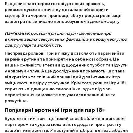
Якщо ви з партнером готові до нових вражень,
рекомендуємо на початку детально обговорити
сценарій та червоні прапорці, аби у процесі реалізації
вашої гри не виникало непорозумінь чи дискомфорту.
Пам'ятайте:
рольові ігри для пари - це не лише про
втілення ваших сексуальних фантазій, а в першу чергу про
довіру у парі та відкритість.
Насправді рольові ігри в ліжку дозволяють парам вийти
за рамки рутини та приміряти на себе нові образи. Це
ваша можливість втекти від щоденних турбот та відчути
у новому амплуа. А ще дослідження показують, що така
відкритість та спільний пошук ідей для інтимних ігор
зміцнюють довіру у стосунках. Крім того, рольові ігри 18+
сприяють підвищенню самооцінки, адже під час
перевтілення ви можете почуватися впевненіше та
розкутіше.
Популярні еротичні ігри для пар 18+
Будь-які інтим ігри – це новий спосіб зближення зі своїм
партнером та чудова можливість додати пристрасті у
ваше інтимне життя. У наступній підбірці для вас зібрали