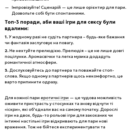
Імпровізуйте! Сценарій — це лише орієнтир для пари.
Дозвольте собі бути спонтанними.
Топ-3 поради, аби ваші ігри для сексу
були
вдалими:
1.
У жодному разі не судіть партнера – будь-яке бажання
чи фантазія заслуговує на повагу.
2.
Не нехтуйте прелюдією. Прелюдія – це не лише довгі
поцілунки. Аромасвічки та легка музика додадуть
романтичної атмосфери.
3.
Дослуховуйтесь до партнера та поважайте стоп-
слова. Якщо одному з партнерів щось некомфортно, це
варто припинити одразу.
Для кожної пари
еротичні ігри
— це чудова можливість
оживити пристрасть у стосунках та знову відчути ті
«іскри», які об'єднали вас на самому початку. Дорослі
ігри на двох, будь-то рольові ігри для закоханих чи
інтимні настільні ігри відкривають для пари нові
враження. Тож не бійтеся експериментувати та