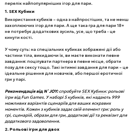
перелік найпопулярніших ігор для пари.
1. SEX Кубики
Використання кубиків – одна з найпростіших, та не менш
захоплюючих ігор для пари. А ще така гра для пари 18+
не потребує додаткових зусиль, усе, що треба - це
кинути кості.
У чому суть: на спеціальних кубиках зображені дії або
частини тіла, викидаючи їх, ви маєте виконати певне
завдання: поцілувати партнера в певне місце, обрати
позу для сексу тощо. Такі інтимні завдання для пари – це
ідеальне рішення для новачків, або першої еротичної
гри у парі.
Рекомендація від N`JOY:
спробуйте
SEX Кубики
: рольові
ігри від Fun Games. У наборі 5 кубиків, які надають 999
можливих варіантів сценаріїв для ваших яскравих
моментів. Кожен з кубиків задає свій елемент гри: роль у
грі, сценарій, образи для гри, додаткові дії та реквізит для
додаткового задоволення.
2. Рольові ігри для двох