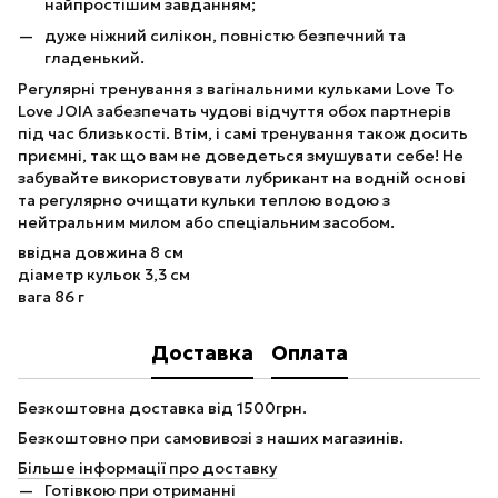
найпростішим завданням;
дуже ніжний силікон, повністю безпечний та
гладенький.
Регулярні тренування з вагінальними кульками Love To
Love JOIA забезпечать чудові відчуття обох партнерів
під час близькості. Втім, і самі тренування також досить
приємні, так що вам не доведеться змушувати себе! Не
забувайте використовувати лубрикант на водній основі
та регулярно очищати кульки теплою водою з
нейтральним милом або спеціальним засобом.
ввідна довжина 8 см
діаметр кульок 3,3 см
вага 86 г
Доставка
Оплата
Безкоштовна доставка від 1500грн.
Безкоштовно при самовивозі з наших магазинів.
Більше інформації про доставку
Готівкою при отриманні