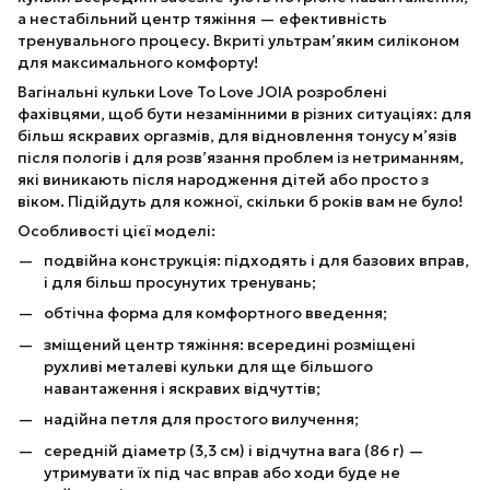
а нестабільний центр тяжіння — ефективність
тренувального процесу. Вкриті ультрам’яким силіконом
для максимального комфорту!
Вагінальні кульки Love To Love JOIA розроблені
фахівцями, щоб бути незамінними в різних ситуаціях: для
більш яскравих оргазмів, для відновлення тонусу м’язів
після пологів і для розв’язання проблем із нетриманням,
які виникають після народження дітей або просто з
віком. Підійдуть для кожної, скільки б років вам не було!
Особливості цієї моделі:
подвійна конструкція: підходять і для базових вправ,
і для більш просунутих тренувань;
обтічна форма для комфортного введення;
зміщений центр тяжіння: всередині розміщені
рухливі металеві кульки для ще більшого
навантаження і яскравих відчуттів;
надійна петля для простого вилучення;
середній діаметр (3,3 см) і відчутна вага (86 г) —
утримувати їх під час вправ або ходи буде не