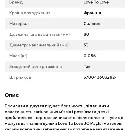
Бренд
Love To Love
Країна походження
Франція
Матеріал
Силікон
Довжина, що вводиться (мм)
80
Діаметр: максимальний (мм)
33
Маса (кг)
0.086
Зміщений центр тяжіння
Так
Штрихкод
3700436032824
Опис
Посилити відчуття під час близькості, підвищити
еластичність вагінальних м’язів і розв’язати деякі
проблеми, які нерідко виникають після пологів — усе це
можуть вагінальні кульки Love To Love JOIA. Дві металеві
кульки всередині забезпечують потрібне навантаження,