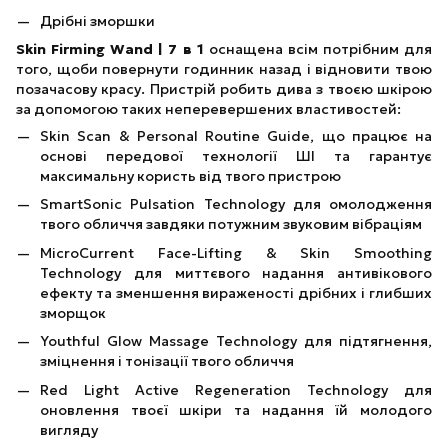
Дрібні зморшки
Skin Firming Wand | 7 в 1
оснащена всім потрібним для
того, щоби повернути годинник назад і відновити твою
позачасову красу. Пристрій робить дива з твоєю шкірою
за допомогою таких неперевершених властивостей:
Skin Scan & Personal Routine Guide, що працює на
основі передової технології ШІ та гарантує
максимальну користь від твого пристрою
SmartSonic Pulsation Technology для омолодження
твого обличчя завдяки потужним звуковим вібраціям
MicroCurrent Face-Lifting & Skin Smoothing
Technology для миттєвого надання антивікового
ефекту та зменшення вираженості дрібних і глибших
зморщок
Youthful Glow Massage Technology для підтягнення,
зміцнення і тонізації твого обличчя
Red Light Active Regeneration Technology для
оновлення твоєї шкіри та надання їй молодого
вигляду