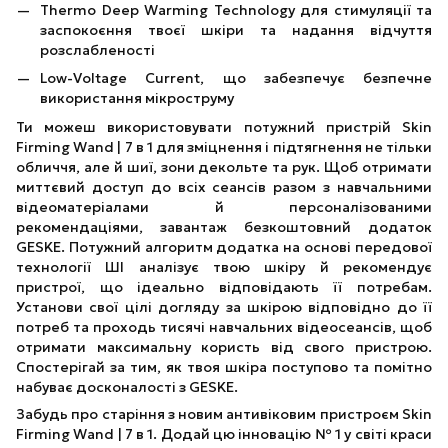
Thermo Deep Warming Technology для стимуляції та
заспокоєння твоєї шкіри та надання відчуття
розслабленості
Low-Voltage Current, що забезпечує безпечне
використання мікроструму
Ти можеш використовувати потужний пристрій Skin
Firming Wand | 7 в 1 для зміцнення і підтягнення не тільки
обличчя, але й шиї, зони декольте та рук. Щоб отримати
миттєвий доступ до всіх сеансів разом з навчальними
відеоматеріалами й персоналізованими
рекомендаціями, завантаж безкоштовний додаток
GESKE. Потужний алгоритм додатка на основі передової
технології ШІ аналізує твою шкіру й рекомендує
пристрої, що ідеально відповідають її потребам.
Установи свої цілі догляду за шкірою відповідно до її
потреб та проходь тисячі навчальних відеосеансів, щоб
отримати максимальну користь від свого пристрою.
Спостерігай за тим, як твоя шкіра поступово та помітно
набуває досконалості з GESKE.
Забудь про старіння з новим антивіковим пристроєм Skin
Firming Wand | 7 в 1. Додай цю інновацію № 1 у світі краси