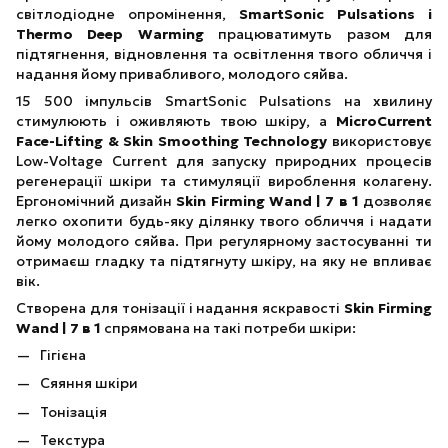
світлодіодне опромінення,
SmartSonic Pulsations і
Thermo Deep Warming
працюватимуть разом для
підтягнення, відновлення та освітлення твого обличчя і
надання йому привабливого, молодого сяйва.
15 500 імпульсів SmartSonic Pulsations на хвилину
стимулюють і оживляють твою шкіру, а
MicroCurrent
Face-Lifting & Skin Smoothing Technology
використовує
Low-Voltage Current для запуску природних процесів
регенерації шкіри та стимуляції вироблення колагену.
Ергономічний дизайн
Skin Firming Wand | 7 в 1
дозволяє
легко охопити будь-яку ділянку твого обличчя і надати
йому молодого сяйва. При регулярному застосуванні ти
отримаєш гладку та підтягнуту шкіру, на яку не впливає
вік.
Створена для тонізації і надання яскравості
Skin Firming
Wand | 7 в 1
спрямована на такі потреби шкіри:
Гігієна
Сяяння шкіри
Тонізація
Текстура