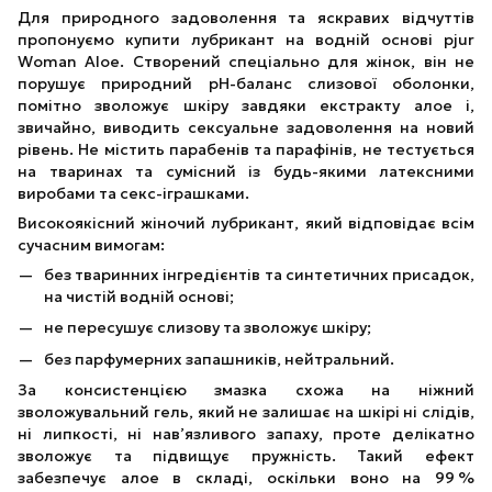
Для природного задоволення та яскравих відчуттів
пропонуємо купити лубрикант на водній основі pjur
Woman Aloe. Створений спеціально для жінок, він не
порушує природний pH-баланс слизової оболонки,
помітно зволожує шкіру завдяки екстракту алое і,
звичайно, виводить сексуальне задоволення на новий
рівень. Не містить парабенів та парафінів, не тестується
на тваринах та сумісний із будь-якими латексними
виробами та секс-іграшками.
Високоякісний жіночий лубрикант, який відповідає всім
сучасним вимогам:
без тваринних інгредієнтів та синтетичних присадок,
на чистій водній основі;
не пересушує слизову та зволожує шкіру;
без парфумерних запашників, нейтральний.
За консистенцією змазка схожа на ніжний
зволожувальний гель, який не залишає на шкірі ні слідів,
ні липкості, ні нав’язливого запаху, проте делікатно
зволожує та підвищує пружність. Такий ефект
забезпечує алое в складі, оскільки воно на 99 %