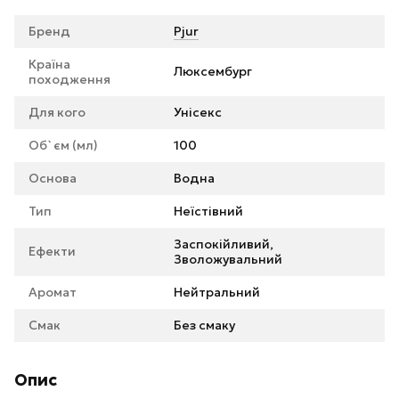
Бренд
Pjur
Країна
Люксембург
походження
Для кого
Унісекс
Об`єм (мл)
100
Основа
Водна
Тип
Неїстівний
Заспокійливий,
Ефекти
Зволожувальний
Аромат
Нейтральний
Смак
Без смаку
Опис