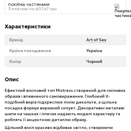
ПОКУПКА ЧАСТИНАМИ
3 платежі по 607.67 грн
Характеристики
Бренд
Art of Sex
Країна походження
Україна
Колір
Чорний
Опис
Ефектний вініловий топ Mistress створений для сміливих
образів і впевненого самовираження. Глибокий V-
подібний виріз підкреслює лінію декольте, а щільна
посадка формує виразний силует. Декоративні металеві
шипи на чашках і плечах надають моделі характеру та
роблять її акцентною деталлю образу.
Щільний вініл красиво відбиває світло, створюючи