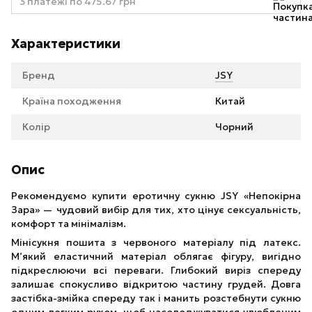
3 платежі по 475.67 грн
Характеристики
Бренд
JSY
Країна походження
Китай
Колір
Чорний
Опис
Рекомендуємо купити еротичну сукню JSY «Непокірна
Зара» — чудовий вибір для тих, хто цінує сексуальність,
комфорт та мінімалізм.
Мінісукня пошита з червоного матеріалу під латекс.
М’який еластичний матеріал облягає фігуру, вигідно
підкреслюючи всі переваги. Глибокий виріз спереду
залишає спокусливо відкритою частину грудей. Довга
застібка-змійка спереду так і манить розстебнути сукню