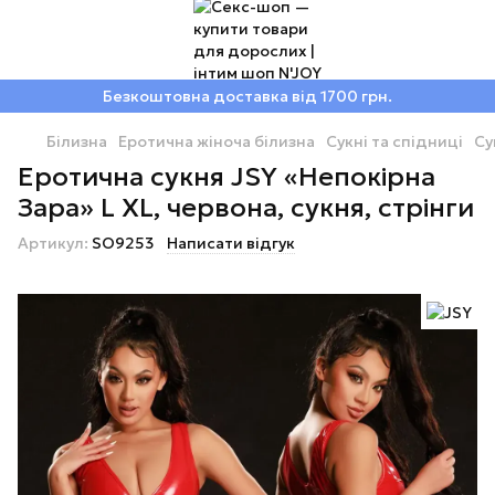
Безкоштовна доставка від 1700 грн.
Білизна
Еротична жіноча білизна
Сукні та спідниці
Су
Еротична сукня JSY «Непокірна
Зара» L XL, червона, сукня, стрінги
Артикул:
SO9253
Написати відгук