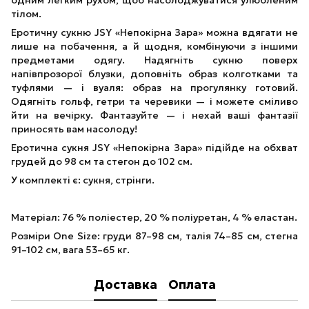
одним легким рухом, щоб насолоджуватися улюбленим
тілом.
Еротичну сукню JSY «Непокірна Зара» можна вдягати не
лише на побачення, а й щодня, комбінуючи з іншими
предметами одягу. Надягніть сукню поверх
напівпрозорої блузки, доповніть образ колготками та
туфлями — і вуаля: образ на прогулянку готовий.
Одягніть гольф, гетри та черевики — і можете сміливо
йти на вечірку. Фантазуйте — і нехай ваші фантазії
приносять вам насолоду!
Еротична сукня JSY «Непокірна Зара» підійде на обхват
грудей до 98 см та стегон до 102 см.
У комплекті є: сукня, стрінги.
Матеріал: 76 % поліестер, 20 % поліуретан, 4 % еластан.
Розміри One Size: груди 87–98 см, талія 74–85 см, стегна
91–102 см, вага 53–65 кг.
Доставка
Оплата