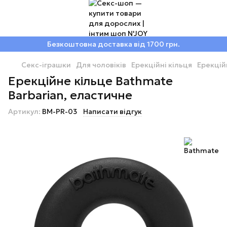
Безкоштовна доставка від 1700 грн.
Секс-іграшки
Для чоловіків
Ерекційні кільця
Ерекцій
Ерекційне кільце Bathmate
Barbarian, еластичне
Артикул:
BM-PR-03
Написати відгук