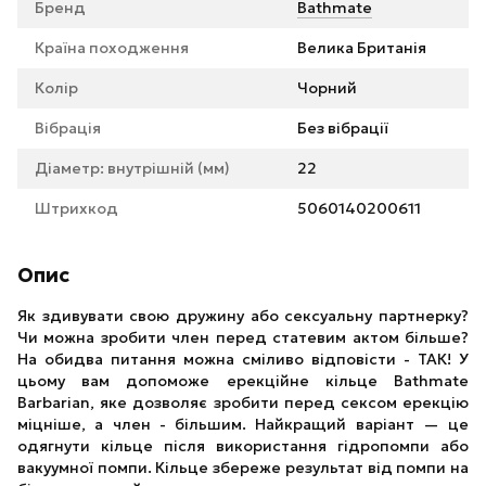
Бренд
Bathmate
Країна походження
Велика Британія
Колір
Чорний
Вібрація
Без вібрації
Діаметр: внутрішній (мм)
22
Штрихкод
5060140200611
Опис
Як здивувати свою дружину або сексуальну партнерку?
Чи можна зробити член перед статевим актом більше?
На обидва питання можна сміливо відповісти - ТАК! У
цьому вам допоможе ерекційне кільце Bathmate
Barbarian, яке дозволяє зробити перед сексом ерекцію
міцніше, а член - більшим. Найкращий варіант — це
одягнути кільце після використання гідропомпи або
вакуумної помпи. Кільце збереже результат від помпи на