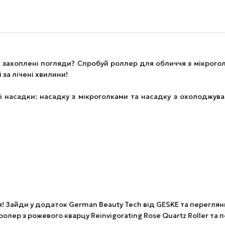
 захоплені погляди? Спробуй роллер для обличчя з мікро
за лічені хвилини!
ві насадки: насадку з мікроголками та насадку з охолоджу
! Зайди у додаток German Beauty Tech від GESKE та перегл
ий ролер з рожевого кварцу Reinvigorating Rose Quartz Roller 