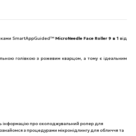
голками SmartAppGuided™
MicroNeedle Face Roller 9 в 1
від
вальною голівкою з рожевим кварцом, а тому є ідеальним
янь інформацію про охолоджувальний ролер для
та познайомся з процедурами мікронідлингу для обличчя та