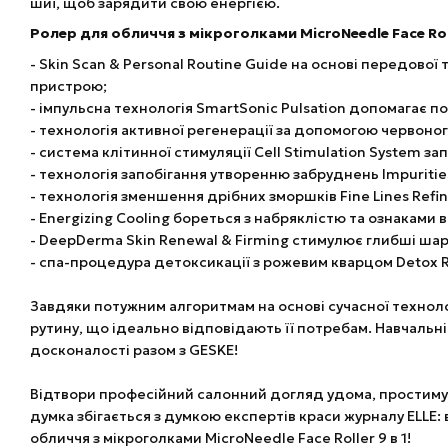
шиї, щоб зарядити свою енергією.
Ролер для обличчя з мікроголками MicroNeedle Face Rol
- Skin Scan & Personal Routine Guide на основі передової
пристрою;
- імпульсна технологія SmartSonic Pulsation допомагає п
- технологія активної регенерації за допомогою червоного
- система клітинної стимуляції Cell Stimulation System з
- технологія запобігання утворенню забруднень Impuritie
- технологія зменшення дрібних зморшків Fine Lines Refi
- Energizing Cooling бореться з набряклістю та ознаками 
- DeepDerma Skin Renewal & Firming стимулює глибші шар
- спа-процедура детоксикації з рожевим кварцом Detox R
Завдяки потужним алгоритмам на основі сучасної техноло
рутину, що ідеально відповідають її потребам. Навчальн
досконалості разом з GESKE!
Відтвори професійний салонний догляд удома, простимулю
думка збігається з думкою експертів краси журналу ELLE: 
обличчя з мікроголками MicroNeedle Face Roller 9 в 1!