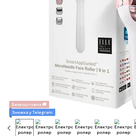
Безкоштовна 🚚
Знижка у Telegram