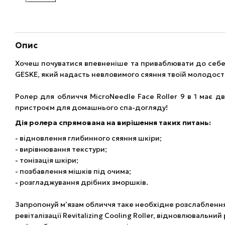
Опис
Хочеш почуватися впевненіше та приваблювати до себе
GESKE, який надасть невловимого сяяння твоїй молодості 
Ролер для обличчя MicroNeedle Face Roller 9 в 1 має д
пристроєм для домашнього спа-догляду!
Дія ролера спрямована на вирішення таких питань:
- відновлення глибинного сяяння шкіри;
- вирівнювання текстури;
- тонізація шкіри;
- позбавлення мішків під очима;
- розгладжування дрібних зморшків.
Запропонуй м’язам обличчя таке необхідне розслаблення
ревіталізації Revitalizing Cooling Roller, відновлювальн