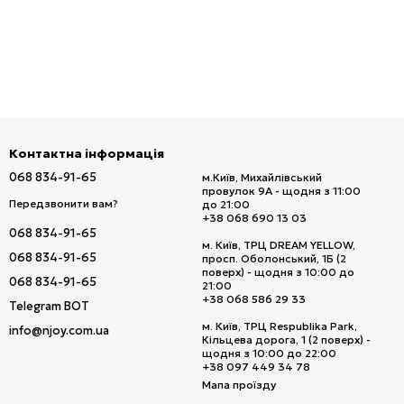
Контактна інформація
068 834-91-65
м.Київ, Михайлівський
провулок 9А - щодня з 11:00
Передзвонити вам?
до 21:00
+38 068 690 13 03
068 834-91-65
м. Київ, ТРЦ DREAM YELLOW,
068 834-91-65
просп. Оболонський, 1Б (2
поверх) - щодня з 10:00 до
068 834-91-65
21:00
+38 068 586 29 33
Telegram BOT
м. Київ, ТРЦ Respublika Park,
info@njoy.com.ua
Кільцева дорога, 1 (2 поверх) -
щодня з 10:00 до 22:00
+38 097 449 34 78
Мапа проїзду