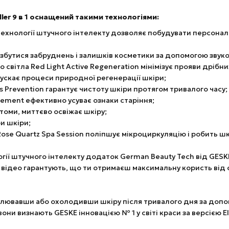
ler 9 в 1 оснащений такими технологіями:
 технології штучного інтелекту дозволяє побудувати персональ
озбутися забруднень і залишків косметики за допомогою звуко
 світла Red Light Active Regeneration мінімізує прояви дрібн
апускає процеси природної регенерації шкіри;
s Prevention гарантує чистоту шкіри протягом тривалого часу;
nement ефективно усуває ознаки старіння;
втоми, миттєво освіжає шкіру;
и шкіри;
ose Quartz Spa Session поліпшує мікроциркуляцію і робить ш
гії штучного інтелекту додаток German Beauty Tech від GESKE
і відео гарантують, що ти отримаєш максимальну користь від 
вавши або охолодивши шкіру після тривалого дня за допомог
вони визнають GESKE інновацією № 1 у світі краси за версією 