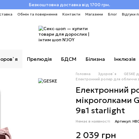
Безкоштовна доставка від 1700 грн.
ставка
Обмін та повернення
Контакти
Магазини
Блог
Відгуки 
оров`я
Прелюдія
БДСМ
Білизна
Інклюзія
Головна
Здоров`я
GESKE д
Електронний ролер для обличчя з м
Електронний ро
мікроголками G
9в1 starlight
Немає в наявності
Артикул: HB
2 039 грн