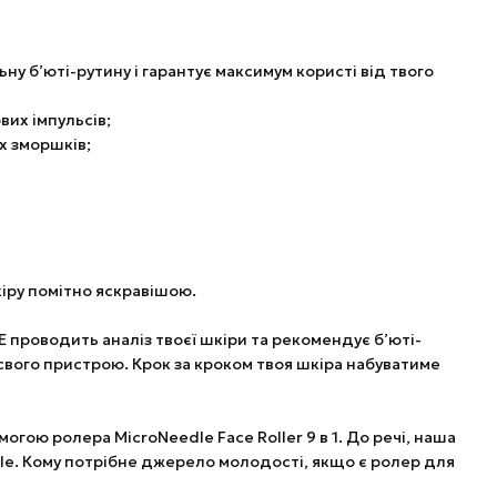
ну б’юті-рутину і гарантує максимум користі від твого
вих імпульсів;
их зморшків;
кіру помітно яскравішою.
 проводить аналіз твоєї шкіри та рекомендує б’юті-
свого пристрою. Крок за кроком твоя шкіра набуватиме
ою ролера MicroNeedle Face Roller 9 в 1. До речі, наша
Elle. Кому потрібне джерело молодості, якщо є ролер для