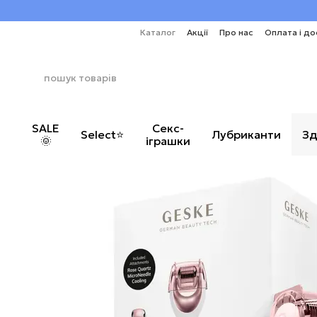
Перейти до основного контенту
Каталог
Акції
Про нас
Оплата і до
SALE
Секс-
Select⭐
Лубриканти
Зд
🌞
іграшки