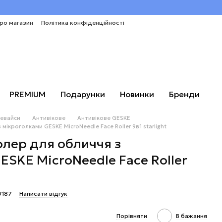
про магазин
Політика конфіденційності
PREMIUM
Подарунки
Новинки
Бренди
евайси
Антивікове
Антивікове GESKE
ікроголками GESKE MicroNeedle Face Roller 9в1 starlight
лер для обличчя з
ESKE MicroNeedle Face Roller
0187
Написати відгук
Порівняти
В бажання