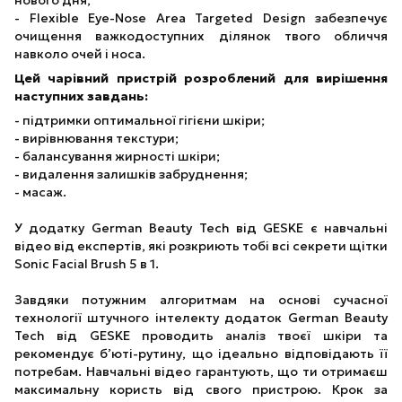
нового дня;
- Flexible Eye-Nose Area Targeted Design забезпечує
очищення важкодоступних ділянок твого обличчя
навколо очей і носа.
Цей чарівний пристрій розроблений для вирішення
наступних завдань:
- підтримки оптимальної гігієни шкіри;
- вирівнювання текстури;
- балансування жирності шкіри;
- видалення залишків забруднення;
- масаж.
У додатку German Beauty Tech від GESKE є навчальні
відео від експертів, які розкриють тобі всі секрети щітки
Sonic Facial Brush 5 в 1.
Завдяки потужним алгоритмам на основі сучасної
технології штучного інтелекту додаток German Beauty
Tech від GESKE проводить аналіз твоєї шкіри та
рекомендує б’юті-рутину, що ідеально відповідають її
потребам. Навчальні відео гарантують, що ти отримаєш
максимальну користь від свого пристрою. Крок за