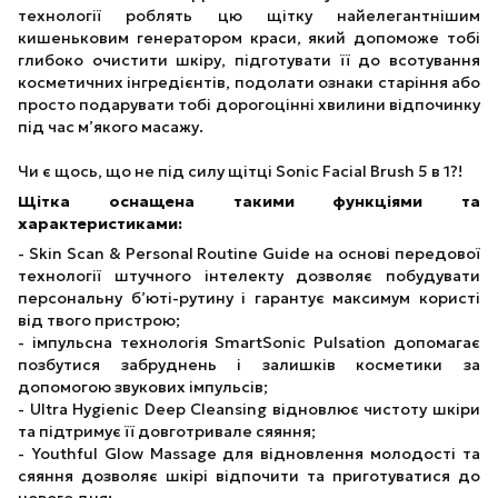
технології роблять цю щітку найелегантнішим
кишеньковим генератором краси, який допоможе тобі
глибоко очистити шкіру, підготувати її до всотування
косметичних інгредієнтів, подолати ознаки старіння або
просто подарувати тобі дорогоцінні хвилини відпочинку
під час м’якого масажу.
Чи є щось, що не під силу щітці Sonic Facial Brush 5 в 1?!
Щітка оснащена такими функціями та
характеристиками:
- Skin Scan & Personal Routine Guide на основі передової
технології штучного інтелекту дозволяє побудувати
персональну б’юті-рутину і гарантує максимум користі
від твого пристрою;
- імпульсна технологія SmartSonic Pulsation допомагає
позбутися забруднень і залишків косметики за
допомогою звукових імпульсів;
- Ultra Hygienic Deep Cleansing відновлює чистоту шкіри
та підтримує її довготривале сяяння;
- Youthful Glow Massage для відновлення молодості та
сяяння дозволяє шкірі відпочити та приготуватися до