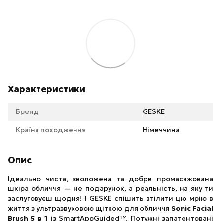
Характеристики
Бренд
GESKE
Країна походження
Німеччина
Опис
Ідеально чиста, зволожена та добре промасажована
шкіра обличчя — не подарунок, а реальність, на яку ти
заслуговуєш щодня! І GESKE спішить втілити цю мрію в
життя з ультразвуковою щіткою для обличчя
Sonic Facial
Brush 5 в 1
із SmartAppGuided™. Потужні запатентовані