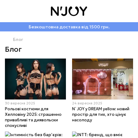
Безкоштовна доставка від 1500 грн.
Блог
Блог
30 вересня 2025
24 вересня 2025
Рольові костюми для
N`JOY у DREAM yellow: новий
Хелловіну 2025: страшенно
простір для тих, хто цінує
привабливі та диявольски
насолоду
спокусливі