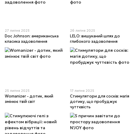
27 липня 2025
26 липня 2025
Doc Johnson: американська
LELO: вишуканий шлях до
класика задоволення
глибокого задоволення
25 липня 2025
17 липня 2025
Womanizer - дотик, який
Стимулятори для сосків: магія
змінює твій світ
дотику, що пробуджує
чуттєвість