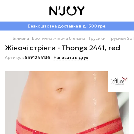
Безкоштовна доставка від 1500 грн.
Білизна
Еротична жіноча білизна
Трусики
Трусики Sof
Жіночі стрінги - Thongs 2441, red
Артикул:
5591244136
Написати відгук