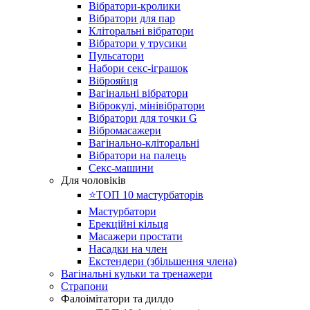
Вібратори-кролики
Вібратори для пар
Кліторальні вібратори
Вібратори у трусики
Пульсатори
Набори секс-іграшок
Віброяйця
Вагінальні вібратори
Віброкулі, мінівібратори
Вібратори для точки G
Вібромасажери
Вагінально-кліторальні
Вібратори на палець
Секс-машини
Для чоловіків
⭐️ТОП 10 мастурбаторів
Мастурбатори
Ерекційні кільця
Масажери простати
Насадки на член
Екстендери (збільшення члена)
Вагінальні кульки та тренажери
Страпони
Фалоімітатори та дилдо