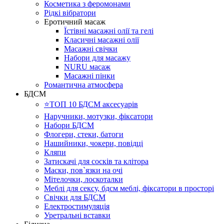
Косметика з феромонами
Рідкі вібратори
Еротичний масаж
Їстівні масажні олії та гелі
Класичні масажні олії
Масажні свічки
Набори для масажу
NURU масаж
Масажні пінки
Романтична атмосфера
БДСМ
⭐️ТОП 10 БДСМ аксесуарів
Наручники, мотузки, фіксатори
Набори БДСМ
Флогери, стеки, батоги
Нашийники, чокери, повідці
Кляпи
Затискачі для сосків та клітора
Маски, пов`язки на очі
Мітелочки, лоскоталки
Меблі для сексу, бдсм меблі, фіксатори в просторі
Свічки для БДСМ
Електростимуляція
Уретральні вставки