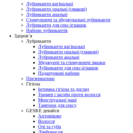
Лубриканти вагінальні
Лубриканти оральні (смакові)
Лубриканти анальні
Стимулюючі та збуджувальні лубриканти
Лубриканти для секс-іграшок
Набори лубрикантів
Здоров`я
Лубриканти
Лубриканти вагінальні
Лубриканти оральні (смакові)
Лубриканти анальні
Збуджуючі та стимулюючі змазки
Лубриканти для секс-іграшок
Подарункові набори
Презервативи
Гігієна
Інтимна гігієна та догляд
Тример і засоби проти волосся
Менструальні чаші
Тампони для сексу
GESKE девайси
Антивікове
Волосся
Очі та губи
Лімфомасаж