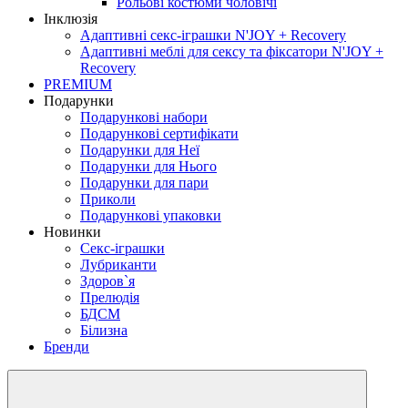
Рольові костюми чоловічі
Інклюзія
Адаптивні секс-іграшки N'JOY + Recovery
Адаптивні меблі для сексу та фіксатори N'JOY +
Recovery
PREMIUM
Подарунки
Подарункові набори
Подарункові сертифікати
Подарунки для Неї
Подарунки для Нього
Подарунки для пари
Приколи
Подарункові упаковки
Новинки
Секс-іграшки
Лубриканти
Здоров`я
Прелюдія
БДСМ
Білизна
Бренди