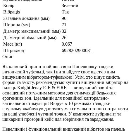
Колір
Зелений
Вібрація
Так
Загальна довжина (мм)
96
Ширина (мм)
71
Діаметр: максимальний (мм)
32
Діаметр: мінімальний (мм)
26
Маса (кг)
0.067
Штрихкод
6928202900031
Опис
Як казковий принц знайшов свою Попелюшку завдяки
витонченій туфельці, так і ви знайдете своє щастя з цим
вишуканим вібратором-туфелькою! Усім, хто цінує єдність
форми та змісту, рекомендуємо купити вишуканий вібратор на
палець Knight Jenay ICE & FIRE — вишуканий зовні та
оснащений потужним мотором для стимуляції будь-яких
ерогенних зон. Ідеальний для подвійної кліторально-
вагінальної стимуляції! Вібрує в 10 режимах і завдяки
гнучкому «каблуку» дає змогу максимально точно потрапляти
на ваші улюблені чутливі точки. У комплекті: лубрикант та
шикарний прозорий кейс для зберігання та заряджання.
Невеликий і функціональний вишуканий вібратор на палець