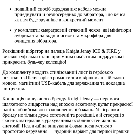
подвійний спосіб заряджання: кабель можна
приєднувати й безпосередньо до вібратора, і до кейса —
як вам буде зручніше в конкретний момент;
у комплекті: смарагдовий атласний чохол, дві мініатюри
лубриканта на водній основі та мікрофібра для
очищення вібратора.
Розкішний вібратор на палець Knight Jenay ICE & FIRE у
вигляді туфельки стане приємним пам’ятним подарунком і
прикрасить будь-яку колекцію!
До комплекту входить стилізований лист із гербовою
печаткою «Пісня зорі» з романтичним віршем англійською
мовою, магнітний USB-кабель для заряджання та докладна
інструкція.
Концепція вишуканого бренду Knight Jenay — перемога
шляхетного лицарства над епохою аскетизму, культ прекрасної
пані та обов’язкового задоволення її бажань. Усі іграшки
бренду не тільки дуже естетичні та розкішні, а й створені з
якісних матеріалів з урахуванням особливостей жіночої
анатомії. Незвичайна вишукана форма поєднується з
простотою керування — чудовий варіант для першої іграшки