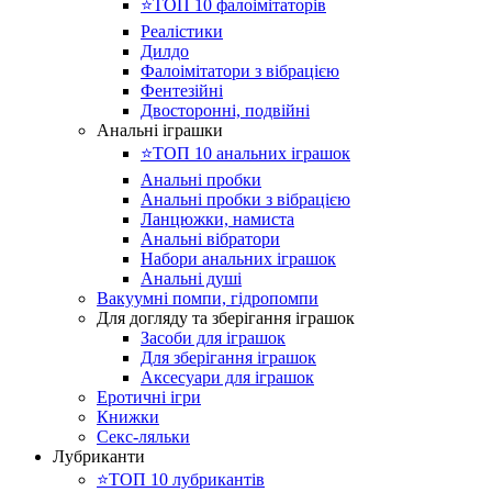
⭐️ТОП 10 фалоімітаторів
Реалістики
Дилдо
Фалоімітатори з вібрацією
Фентезійні
Двосторонні, подвійні
Анальні іграшки
⭐️ТОП 10 анальних іграшок
Анальні пробки
Анальні пробки з вібрацією
Ланцюжки, намиста
Анальні вібратори
Набори анальних іграшок
Анальні душі
Вакуумні помпи, гідропомпи
Для догляду та зберігання іграшок
Засоби для іграшок
Для зберігання іграшок
Аксесуари для іграшок
Еротичні ігри
Книжки
Секс-ляльки
Лубриканти
⭐️ТОП 10 лубрикантів