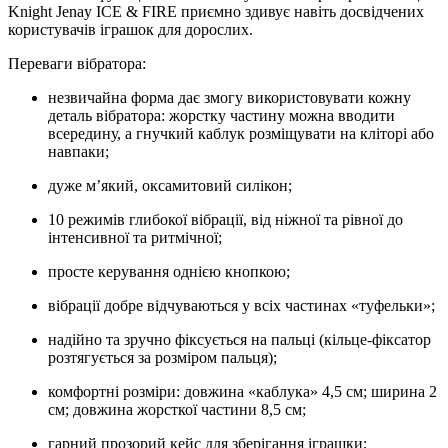
Knight Jenay ICE & FIRE приємно здивує навіть досвідчених
користувачів іграшок для дорослих.
Переваги вібратора:
незвичайна форма дає змогу використовувати кожну
деталь вібратора: жорстку частину можна вводити
всередину, а гнучкий каблук розміщувати на кліторі або
навпаки;
дуже м’який, оксамитовий силікон;
10 режимів глибокої вібрації, від ніжної та рівної до
інтенсивної та ритмічної;
просте керування однією кнопкою;
вібрації добре відчуваються у всіх частинах «туфельки»;
надійно та зручно фіксується на пальці (кільце-фіксатор
розтягується за розміром пальця);
комфортні розміри: довжина «каблука» 4,5 см; ширина 2
см; довжина жорсткої частини 8,5 см;
гарний прозорий кейс для зберігання іграшки;