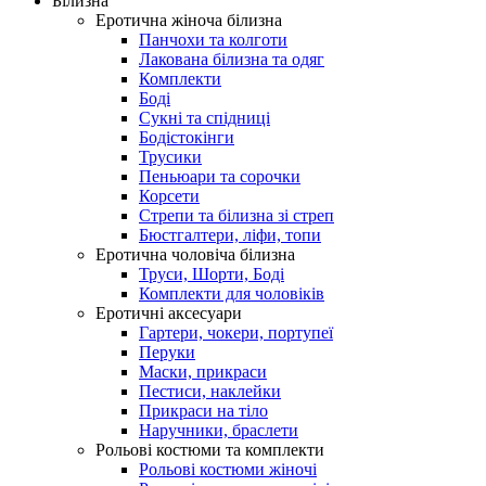
Білизна
Еротична жіноча білизна
Панчохи та колготи
Лакована білизна та одяг
Комплекти
Боді
Сукні та спідниці
Бодістокінги
Трусики
Пеньюари та сорочки
Корсети
Стрепи та білизна зі стреп
Бюстгалтери, ліфи, топи
Еротична чоловіча білизна
Труси, Шорти, Боді
Комплекти для чоловіків
Еротичні аксесуари
Гартери, чокери, портупеї
Перуки
Маски, прикраси
Пестиси, наклейки
Прикраси на тіло
Наручники, браслети
Рольові костюми та комплекти
Рольові костюми жіночі