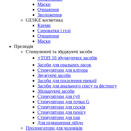
Маски
Очищення
Зволоження
GESKE косметика
Креми
Сироватки і гелі
Очищення
Маски
Прелюдія
Стимулюючі та збуджуючі засоби
⭐️ТОП 10 збуджуючих засобів
Засоби для оральних ласок
Стимулятори для клітора
Звужуючі засоби
Засоби для посилення ерекції
Засоби для анального сексу та фістингу
Збільшуючі засоби
Стимулятори для губ
Стимулятори для точки G
Стимулятори для сосків
Стимулятори для пенісу
Стимулятори для пар
Для підвищення лібідо
Пролонгатори для чоловіків