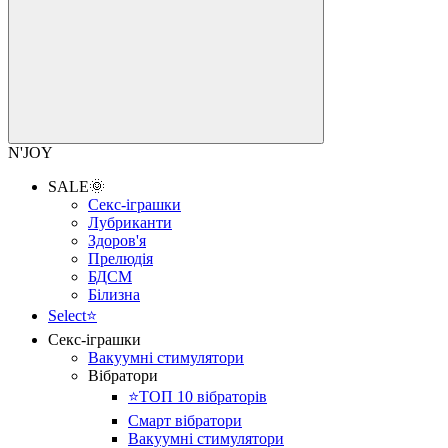
N'JOY
SALE🌞
Секс-іграшки
Лубриканти
Здоров'я
Прелюдія
БДСМ
Білизна
Select⭐
Секс-іграшки
Вакуумні стимулятори
Вібратори
⭐️ТОП 10 вібраторів
Смарт вібратори
Вакуумні стимулятори