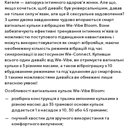
Кегеля — запорука інтимного здоров’я жінки. Але що,
якщо хочеться, щоб девайс був універсальнішим, давав
не тільки силу м’язам, але ще й сексуальне задоволення?
З цими двома завданнями чудово впораються смарт
вагінальні кульки з вібрацією We-Vibe Bloom. Вони
забезпечують ефективні тренування інтимних м’язів із
можливістю поступового підвищення навантажень і
можуть використовуватися як смарт-віброяйце, маючи
необмежену кількість режимів вібрацій під час
синхронізації із застосунком We-Connect. Купивши
всього один девайс від We-Vibe, ви отримуєте вагінальні
кульки з 3 різними масами, а також віброіграшку з 10
вбудованими режимами та під’єднанням до смартфона.
З такими можливостями девайса ви обмежені лише
власною уявою!
Особливості вагінальних кульок We-Vibe Bloom:
розбірна конструкція з трьома змінними кульками з
різною масою: до 35 грамової основи кульок
додається 1 з насадок з 10, 30 або 45 грамами;
гнучкий хвостик для зручного використання та
комфортного вилучення;