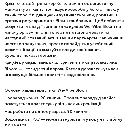
Крім того, цей тренажер Кегеля зміцнює оргастичну
манжетку в піхві та поліпшує кровообіг у його стінках, у
такий спосіб підвищуючи чутливість жінки, роблячи її
оргазми регулярними та більш глибокими. Щоб побачити
результати цієї дії вагінальних кульок We-Vibe Bloom на
жіночу оргазмічність, тепер не потрібно чекати на
наступний статевий акт із вашим партнером. Закінчивши
чергове тренування, просто перейдіть в улюблений
режим вібрації та смакуйте плоди своїх занять —
бурхливі яскраві оргазми.
Купуйте розумні вагінальні кульки з вібрацією We-Vibe
Bloom — і стандартні вправи Кегеля даруватимуть вам
щоразу ще більше користі та задоволення.
Основні характеристики We-Vibe Bloom:
Час заряджання: 90 хвилин. Процент заряду девайса
показується в застосунку під час синхронізації.
Час роботи на одному заряді: 90 хвилин.
Водозахист: IPX7 — можна занурювати у воду на глибину
до 1 метра.