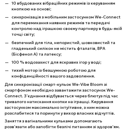
10 вбудованих вібраційних режимів із керуванням
кнопкою на основі;
синхронізація з мобільним застосунком We-Connect
для перемикання наявних режимів та передачі
контролю над іграшкою своєму партнеру в будь-якій
точці світу;
безпечний для тіла, непористий, шовковистий та
гладенький силікон не містить фталатів, BPA
(Бісфенол А) та латексу;
100 % водозахист для яскравих ігор у воді;
тихий мотор із безшумною роботою для
конфіденційності вашого задоволення.
Для синхронізації смарт-кульок We-Vibe Bloom зі
смартфоном необхідно завантажити застосунок We-
Connect. З’єднання відбувається через блютуз під час
тривалого натискання кнопки на іграшці. Керування
застосунком максимально інтуїтивне, з ним можна
розслабитися та поринути у вихор власних відчуттів.
Заняття з вагінальними кульками допомагають
розв’язати або запобігти безлічі питанням зі здоров’ям.