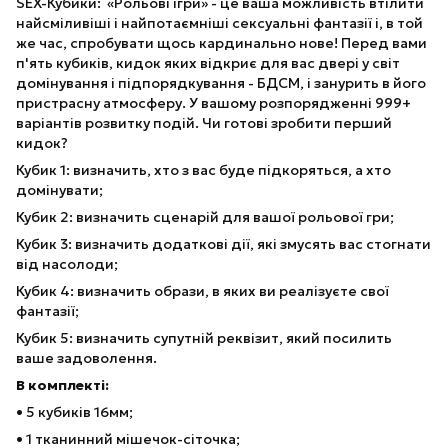
SEX-Кубики: «Рольові ігри» - це ваша можливість втілити
найсміливіші і найпотаємніші сексуальні фантазії і, в той
же час, спробувати щось кардинально нове! Перед вами
п'ять кубиків, кидок яких відкриє для вас двері у світ
домінування і підпорядкування - БДСМ, і занурить в його
пристрасну атмосферу. У вашому розпорядженні 999+
варіантів розвитку подій. Чи готові зробити перший
кидок?
Кубик 1: визначить, хто з вас буде підкоряться, а хто
домінувати;
Кубик 2: визначить сценарій для вашої рольової гри;
Кубик 3: визначить додаткові дії, які змусять вас стогнати
від насолоди;
Кубик 4: визначить образи, в яких ви реалізуєте свої
фантазії;
Кубик 5: визначить супутній реквізит, який посилить
ваше задоволення.
В комплекті:
• 5 кубиків 16мм;
• 1 тканинний мішечок-сіточка;