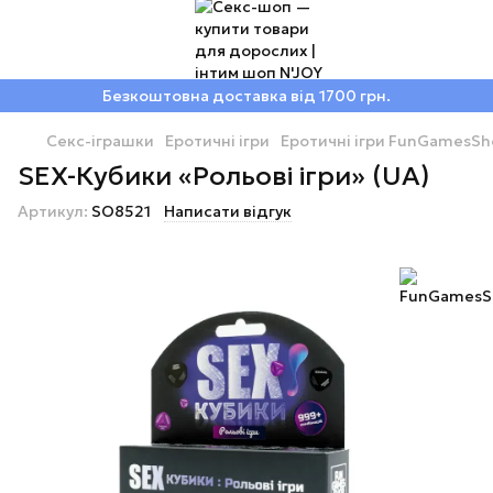
Безкоштовна доставка від 1700 грн.
Секс-іграшки
Еротичні ігри
Еротичні ігри FunGamesSh
SEX-Кубики «Рольові ігри» (UA)
Артикул:
SO8521
Написати відгук