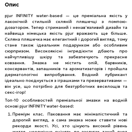
Опис
pjur INFINITY water-based — це преміальна якість у
лаконічній стильній скляній пляшечці з помпою-
дозатором. Тепер стриманий і ненав’язливий дизайн та
найвища німецька якість pjur вражають ще більше.
Скляна пляшечка має елегантний і дорогий вигляд, тому
стане також ідеальним подарунком або особливим
сюрпризом. Високоякісні інгредієнти дбають про
найчутливішу шкіру та забезпечують прекрасне
ковзання. Змазка не містить олій, барвників,
консервантів, запашників та ароматизаторів і пройшла
дерматологічні випробування. Водний лубрикант
ідеально поєднується з іграшками та презервативами —
він усе, що потрібно для безтурботних веселощів та
секс-ігор!
Топ-10 особливостей преміальної змазки на водній
основі pjur INFINITY water-based:
Преміум клас. Паковання має мінімалістичний та
дорогий вигляд, а сама змазка може ставити нові
рекорди якості. Усі, хто цінують високий рівень
життя, неодмінно оцінять по заслугах такий дует