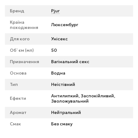
Бренд
Pjur
Країна
Люксембург
походження
Для кого
Унісекс
Об`єм (мл)
50
Призначення
Вагінальний секс
Основа
Водна
Тип
Неїстівний
Антилипкий, Заспокійливий,
Ефекти
Зволожувальний
Аромат
Нейтральний
Смак
Без смаку