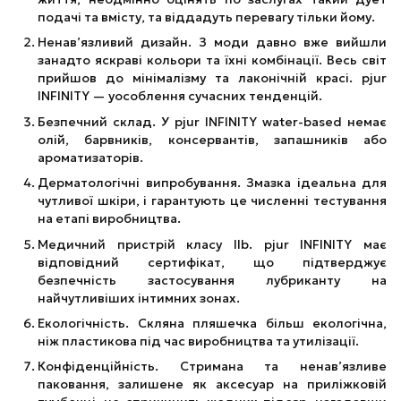
подачі та вмісту, та віддадуть перевагу тільки йому.
Ненав’язливий дизайн. З моди давно вже вийшли
занадто яскраві кольори та їхні комбінації. Весь світ
прийшов до мінімалізму та лаконічній красі. pjur
INFINITY — уособлення сучасних тенденцій.
Безпечний склад. У pjur INFINITY water-based немає
олій, барвників, консервантів, запашників або
ароматизаторів.
Дерматологічні випробування. Змазка ідеальна для
чутливої шкіри, і гарантують це численні тестування
на етапі виробництва.
Медичний пристрій класу IIb. pjur INFINITY має
відповідний сертифікат, що підтверджує
безпечність застосування лубриканту на
найчутливіших інтимних зонах.
Екологічність. Скляна пляшечка більш екологічна,
ніж пластикова під час виробництва та утилізації.
Конфіденційність. Стримана та ненав’язливе
паковання, залишене як аксесуар на приліжковій