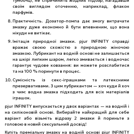
тумбочці, не спричинить жодних підозр, нагадавши
своїм виглядом оточенню, наприклад, флакон
парфумів.
Практичність. Дозатор-помпа дає змогу витрачати
змазку дуже економно й бути впевненим, що вона
нікуди не витікає.
Імітація природної змазки. pjur INFINITY справді
вражає своєю схожістю з природною жіночою
змазкою. Лубрикант на водній основі не залишається
на шкірі липким шаром, легко змивається і водночас
гарантує чудове ковзання: ви можете розслабитися
та на 100 % поринути в процес.
Сумісність із секс-іграшками та латексними
презервативами. З цим лубрикантом — хоч куди й хоч
з чим: водна змазка підходить для всіх матеріалів
іграшок.
pjur INFINITY випускається у двох варіантах — на водній і
на силіконовій основі. Вибирайте найкращий для себе
варіант або візьміть відразу 2 змазки й пориньте з
головою в новий сексуальний досвід!
Купіть преміальну змазку на водній основі pjur INFINITY