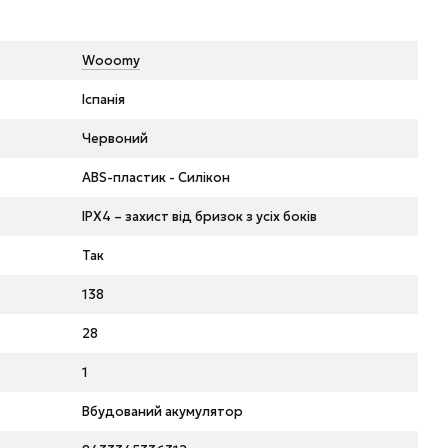
Wooomy
Іспанія
Червоний
ABS-пластик - Силікон
IPX4 – захист від бризок з усіх боків
Так
138
28
1
Вбудований акумулятор