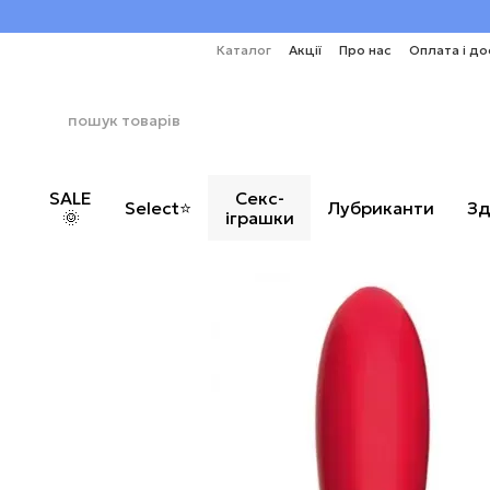
Перейти до основного контенту
Каталог
Акції
Про нас
Оплата і до
SALE
Секс-
Select⭐
Лубриканти
Зд
🌞
іграшки