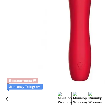
Безкоштовна 🚚
Знижка у Telegram