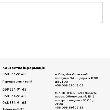
Контактна інформація
068 834-91-65
м.Київ, Михайлівський
провулок 9А - щодня з 11:00
Передзвонити вам?
до 21:00
+38 068 690 13 03
068 834-91-65
м. Київ, ТРЦ DREAM YELLOW,
068 834-91-65
просп. Оболонський, 1Б (2
поверх) - щодня з 10:00 до
068 834-91-65
21:00
+38 068 586 29 33
Telegram BOT