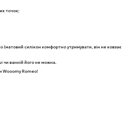
их точок;
о (матовий силікон комфортно утримувати, він не ковзає
і чи ванній його не можна.
оїм Wooomy Romeo!