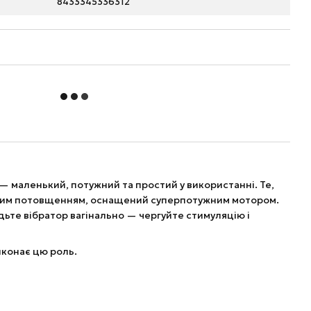
8433345336312
— маленький, потужний та простий у використанні. Те,
егким потовщенням, оснащений суперпотужним мотором.
ьте вібратор вагінально — чергуйте стимуляцію і
иконає цю роль.