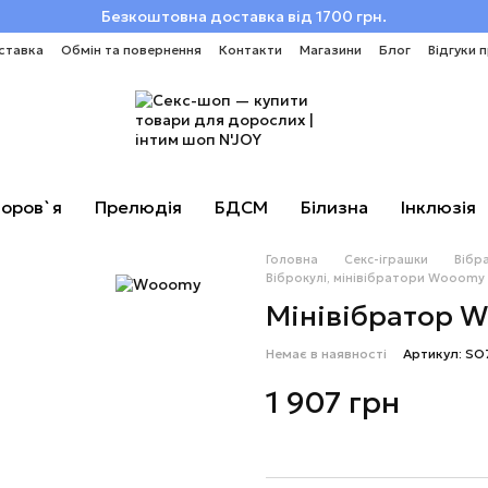
Безкоштовна доставка від 1700 грн.
ставка
Обмін та повернення
Контакти
Магазини
Блог
Відгуки 
оров`я
Прелюдія
БДСМ
Білизна
Інклюзія
Головна
Секс-іграшки
Вібр
Віброкулі, мінівібратори Wooomy
Мінівібратор 
Немає в наявності
Артикул: S
1 907 грн