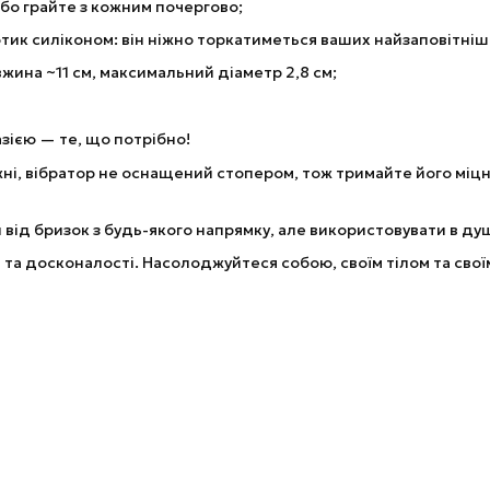
 або грайте з кожним почергово;
тик силіконом: він ніжно торкатиметься ваших найзаповітніш
вжина ~11 см, максимальний діаметр 2,8 см;
зією — те, що потрібно!
ежні, вібратор не оснащений стопером, тож тримайте його міцн
від бризок з будь-якого напрямку, але використовувати в душ
 та досконалості. Насолоджуйтеся собою, своїм тілом та св