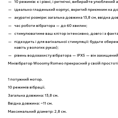
10 режимів: є і рівні, і ритмічні, вибирайте улюблений
ідеально гладенький корпус, вкритий приємним на до
акуратні розміри: загальна довжина 13,8 см, ввідна до
час роботи вібратора — до 60 хвилин;
стимулюватиме ваш клітор інтенсивно, довго і з фанта
підходить і для вагінальної стимуляції: будьте обер
навіть у вологих руках);
рівень водозахисту вібратора — IPX5 — він захищений 
Мінівібратор Wooomy Romeo прекрасний у своїй простоті
1 потужний мотор.
10 режимів вібрації.
Загальна довжина: 13,8 см.
Ввідна довжина: ~11 см.
Максимальний діаметр: 2,8 см.