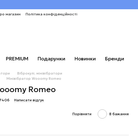
про магазин
Політика конфіденційності
PREMIUM
Подарунки
Новинки
Бренди
атори
Віброкулі, мінівібратори
Мінівібратор Wooomy Romeo
Wooomy Romeo
O7406
Написати відгук
Порівняти
В бажання