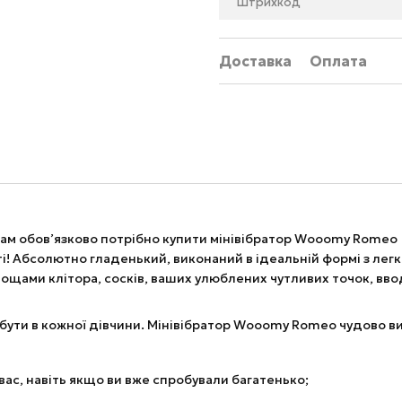
Штрихкод
Доставка
Оплата
 вам обов’язково потрібно купити мінівібратор Wooomy Romeo 
ті! Абсолютно гладенький, виконаний в ідеальній формі з л
ощами клітора, сосків, ваших улюблених чутливих точок, ввод
бути в кожної дівчини. Мінівібратор Wooomy Romeo чудово в
вас, навіть якщо ви вже спробували багатенько;