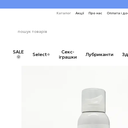
Перейти до основного контенту
Каталог
Акції
Про нас
Оплата і до
SALE
Секс-
Select⭐
Лубриканти
Зд
🌞
іграшки