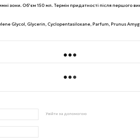
имні зони. Об'єм 150 мл. Термін придатності після першого вик
ylene Glycol, Glycerin, Cyclopentasiloxane, Parfum, Prunus Amyg
Увійти за допомогою