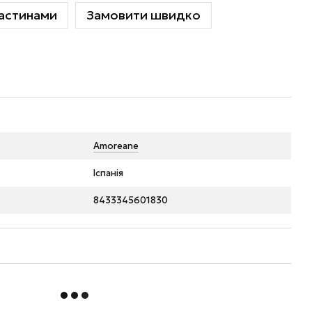
астинами
Замовити швидко
Amoreane
Іспанія
8433345601830