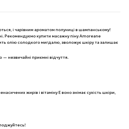
ься, і чарівним ароматом полуниці в шампанському!
ні. Рекомендуємо купити масажну піну Amoreane
тить олію солодкого мигдалю, зволожує шкіру та залишає
о — незвичайні приємні відчуття.
асичених жирів і вітаміну Е воно знімає сухість шкіри,
олоджуйтесь!