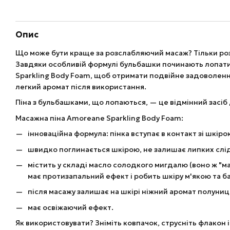
Опис
Що може бути краще за розслабляючий масаж? Тільки роз
Завдяки особливій формулі бульбашки починають лопатис
Sparkling Body Foam, щоб отримати подвійне задоволення
легкий аромат після використання.
Піна з бульбашками, що лопаються, — це відмінний засіб д
Масажна піна Amoreane Sparkling Body Foam:
інноваційна формула: пінка вступає в контакт зі шкір
швидко поглинається шкірою, не залишає липких слід
містить у складі масло солодкого мигдалю (воно ж "ма
має протизапальний ефект і робить шкіру м'якою та 
після масажу залишає на шкірі ніжний аромат полуниц
має освіжаючий ефект.
Як використовувати? Зніміть ковпачок, струсніть флакон 