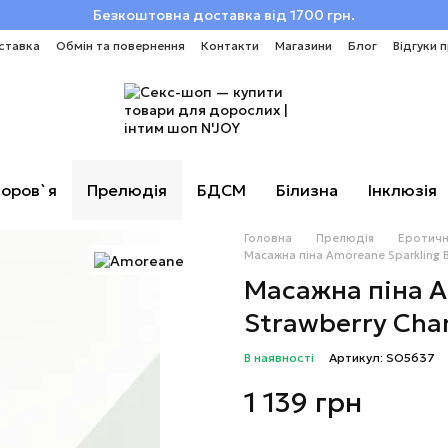
Безкоштовна доставка від 1700 грн.
ставка
Обмін та повернення
Контакти
Магазини
Блог
Відгуки 
оров`я
Прелюдія
БДСМ
Білизна
Інклюзія
Головна
Прелюдія
Еротичн
Масажна піна Amoreane Sparkling 
Масажна піна A
Strawberry Cha
В наявності
Артикул: SO5637
1 139 грн