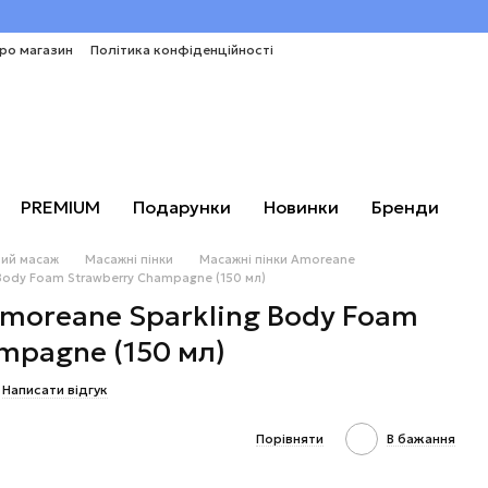
про магазин
Політика конфіденційності
PREMIUM
Подарунки
Новинки
Бренди
ий масаж
Масажні пінки
Масажні пінки Amoreane
Body Foam Strawberry Champagne (150 мл)
moreane Sparkling Body Foam
mpagne (150 мл)
Написати відгук
Порівняти
В бажання