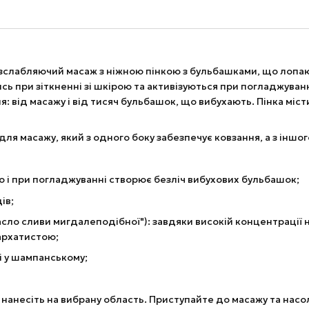
слабляючий масаж з ніжною пінкою з бульбашками, що лопают
ь при зіткненні зі шкірою та активізуються при погладжуван
: від масажу і від тисяч бульбашок, що вибухають. Пінка міс
ля масажу, який з одного боку забезпечує ковзання, а з іншог
ою і при погладжуванні створює безліч вибухових бульбашок;
ів;
сло сливи мигдалеподібної"): завдяки високій концентрації нен
бархатистою;
і у шампанському;
і нанесіть на вибрану область. Приступайте до масажу та нас