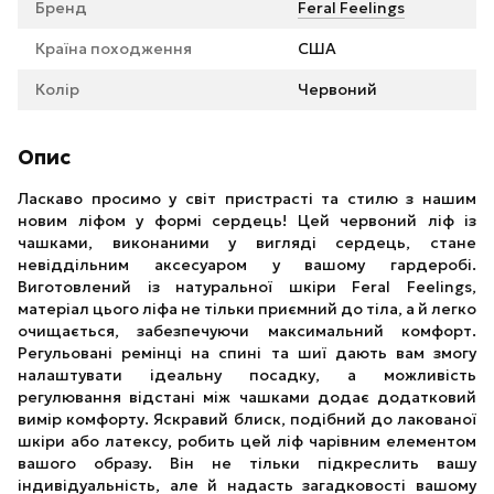
Бренд
Feral Feelings
Країна походження
США
Колір
Червоний
Опис
Ласкаво просимо у світ пристрасті та стилю з нашим
новим ліфом у формі сердець! Цей червоний ліф із
чашками, виконаними у вигляді сердець, стане
невіддільним аксесуаром у вашому гардеробі.
Виготовлений із натуральної шкіри Feral Feelings,
матеріал цього ліфа не тільки приємний до тіла, а й легко
очищається, забезпечуючи максимальний комфорт.
Регульовані ремінці на спині та шиї дають вам змогу
налаштувати ідеальну посадку, а можливість
регулювання відстані між чашками додає додатковий
вимір комфорту. Яскравий блиск, подібний до лакованої
шкіри або латексу, робить цей ліф чарівним елементом
вашого образу. Він не тільки підкреслить вашу
індивідуальність, але й надасть загадковості вашому