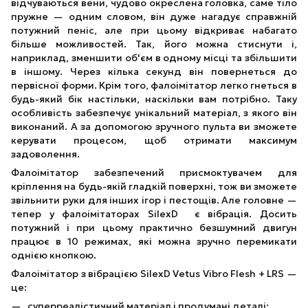
відчуваються вени, чудово окреслена головка, саме тіло
пружне — одним словом, він дуже нагадує справжній
потужний пеніс, але при цьому відкриває набагато
більше можливостей. Так, його можна стиснути і,
наприклад, зменшити об'єм в одному місці та збільшити
в іншому. Через кілька секунд він повернеться до
первісної форми. Крім того, фалоімітатор легко гнеться в
будь-який бік настільки, наскільки вам потрібно. Таку
особливість забезпечує унікальний матеріал, з якого він
виконаний. А за допомогою зручного пульта ви зможете
керувати процесом, щоб отримати максимум
задоволення.
Фалоімітатор забезпечений присмоктувачем для
кріплення на будь-якій гладкій поверхні, тож ви зможете
звільнити руки для інших ігор і пестощів. Але головне —
тепер у фалоімітаторах SilexD є вібрація. Досить
потужний і при цьому практично безшумний двигун
працює в 10 режимах, які можна зручно перемикати
однією кнопкою.
Фалоімітатор з вібрацією SilexD Vetus Vibro Flesh + LRS —
це:
суперреалістичний матеріал і продумані деталі;