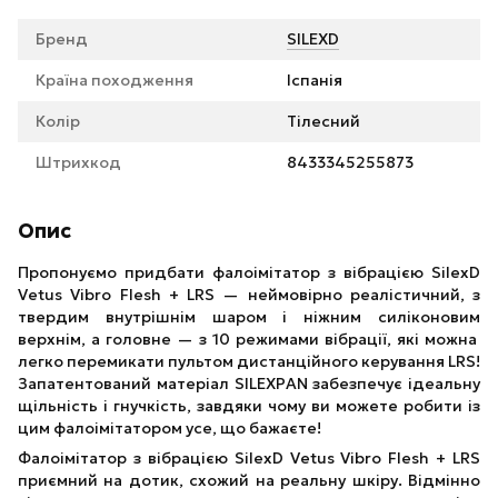
Бренд
SILEXD
Країна походження
Іспанія
Колір
Тілесний
Штрихкод
8433345255873
Опис
Пропонуємо придбати фалоімітатор з вібрацією SilexD
Vetus Vibro Flesh + LRS — неймовірно реалістичний, з
твердим внутрішнім шаром і ніжним силіконовим
верхнім, а головне — з 10 режимами вібрації, які можна
легко перемикати пультом дистанційного керування LRS!
Запатентований матеріал SILEXPAN забезпечує ідеальну
щільність і гнучкість, завдяки чому ви можете робити із
цим фалоімітатором усе, що бажаєте!
Фалоімітатор з вібрацією SilexD Vetus Vibro Flesh + LRS
приємний на дотик, схожий на реальну шкіру. Відмінно