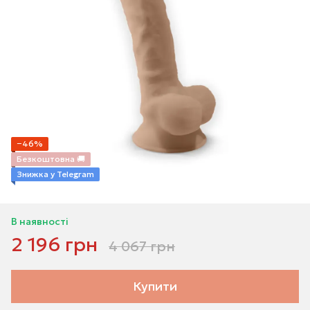
−46%
Безкоштовна 🚚
Знижка у Telegram
В наявності
2 196 грн
4 067 грн
Купити