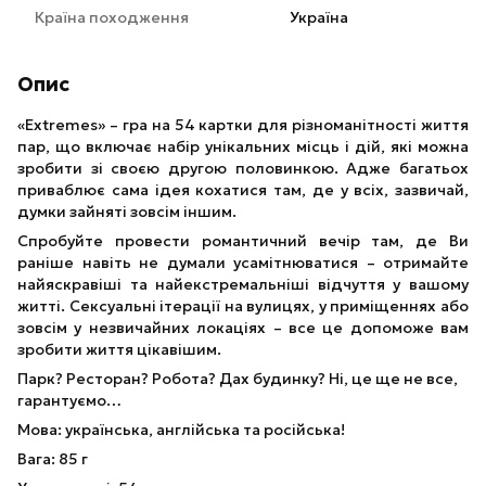
Країна походження
Україна
Опис
«Extremes» – гра на 54 картки для різноманітності життя
пар, що включає набір унікальних місць і дій, які можна
зробити зі своєю другою половинкою. Адже багатьох
приваблює сама ідея кохатися там, де у всіх, зазвичай,
думки зайняті зовсім іншим.
Спробуйте провести романтичний вечір там, де Ви
раніше навіть не думали усамітнюватися – отримайте
найяскравіші та найекстремальніші відчуття у вашому
житті. Сексуальні ітерації на вулицях, у приміщеннях або
зовсім у незвичайних локаціях – все це допоможе вам
зробити життя цікавішим.
Парк? Ресторан? Робота? Дах будинку? Ні, це ще не все,
гарантуємо…
Мова: українська, англійська та російська!
Вага: 85 г