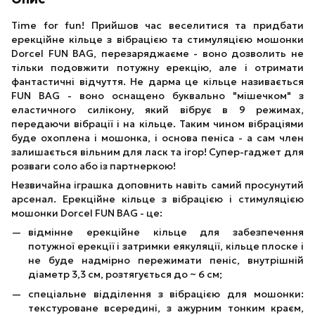
Time for fun! Прийшов час веселитися та придбати
ерекційне кільце з вібрацією та стимуляцією мошонки
Dorcel FUN BAG, перезаряджаєме - воно дозволить не
тільки подовжити потужну ерекцію, але і отримати
фантастичні відчуття. Не дарма це кільце називається
FUN BAG - воно оснащено буквально "мішечком" з
еластичного силікону, який вібрує в 9 режимах,
передаючи вібрації і на кільце. Таким чином вібраціями
буде охоплена і мошонка, і основа пеніса - а сам член
залишається вільним для ласк та ігор! Супер-гаджет для
розваги соло або із партнеркою!
Незвичайна іграшка доповнить навіть самий просунутий
арсенал. Ерекційне кільце з вібрацією і стимуляцією
мошонки Dorcel FUN BAG - це:
відмінне ерекційне кільце для забезпечення
потужної ерекції і затримки еякуляції, кільце плоске і
не буде надмірно пережимати пеніс, внутрішній
діаметр 3,3 см, розтягується до ~ 6 см;
спеціальне відділення з вібрацією для мошонки:
текстуроване всередині, з ажурним тонким краєм,