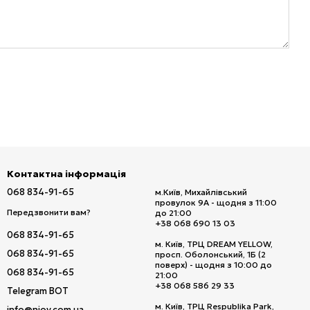
Контактна інформація
068 834-91-65
м.Київ, Михайлівський
провулок 9А - щодня з 11:00
Передзвонити вам?
до 21:00
+38 068 690 13 03
068 834-91-65
м. Київ, ТРЦ DREAM YELLOW,
068 834-91-65
просп. Оболонський, 1Б (2
поверх) - щодня з 10:00 до
068 834-91-65
21:00
+38 068 586 29 33
Telegram BOT
м. Київ, ТРЦ Respublika Park,
info@njoy.com.ua