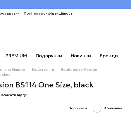
про магазин
Політика конфіденційності
PREMIUM
Подарунки
Новинки
Бренди
жіноча білизна
Бодістокінги
Бодістокінги Passion
, black
sion BS114 One Size, black
Написати відгук
Порівняти
В бажання