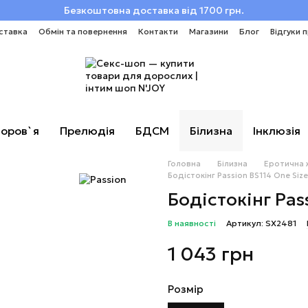
Безкоштовна доставка від 1700 грн.
ставка
Обмін та повернення
Контакти
Магазини
Блог
Відгуки 
оров`я
Прелюдія
БДСМ
Білизна
Інклюзія
Головна
Білизна
Еротична 
Бодістокінг Passion BS114 One Size
Бодістокінг Pas
В наявності
Артикул: SX2481
1 043 грн
Розмір