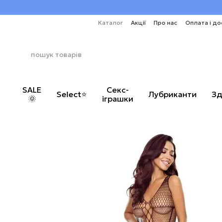
Перейти до основного контенту
Каталог
Акції
Про нас
Оплата і до
SALE
Секс-
Select⭐
Лубриканти
Зд
🌞
іграшки