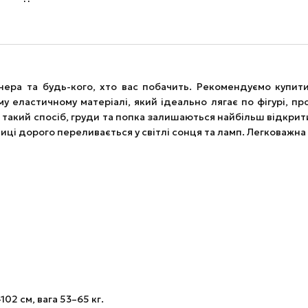
ера та будь-кого, хто вас побачить. Рекомендуємо купит
у еластичному матеріалі, який ідеально лягає по фігурі, пр
 У такий спосіб, груди та попка залишаються найбільш відкри
дниці дорого переливається у світлі сонця та ламп. Легковаж
102 см, вага 53–65 кг.