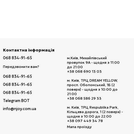
Контактна інформація
068 834-91-65
м.Київ, Михайлівський
провулок 9А - щодня з 11:00
Передзвонити вам?
до 21:00
+38 068 690 13 03
068 834-91-65
м. Київ, ТРЦ DREAM YELLOW,
068 834-91-65
просп. Оболонський, 1Б (2
поверх) - щодня з 10:00 до
068 834-91-65
21:00
+38 068 586 29 33
Telegram BOT
м. Київ, ТРЦ Respublika Park,
info@njoy.com.ua
Кільцева дорога, 1 (2 поверх) -
щодня з 10:00 до 22:00
+38 097 449 34 78
Мапа проїзду