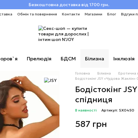
Безкоштовна доставка від 1700 грн.
ставка
Обмін та повернення
Контакти
Магазини
Блог
Відгуки 
оров`я
Прелюдія
БДСМ
Білизна
Інклюзія
Головна
Білизна
Еротична 
Бодістокінг JSY «Чудова Жаклін» O
Бодістокінг JSY
спідниця
В наявності
Артикул: SX0450
587 грн