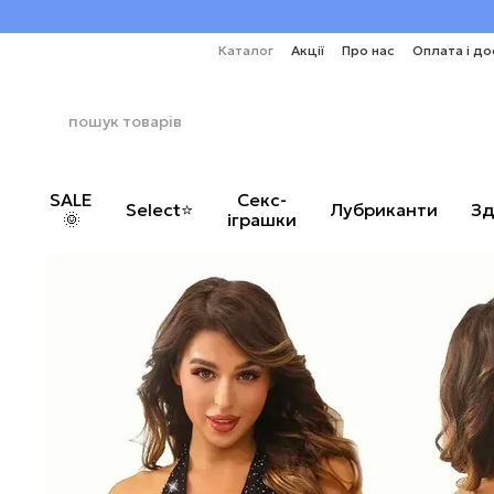
Перейти до основного контенту
Каталог
Акції
Про нас
Оплата і до
SALE
Секс-
Select⭐
Лубриканти
Зд
🌞
іграшки