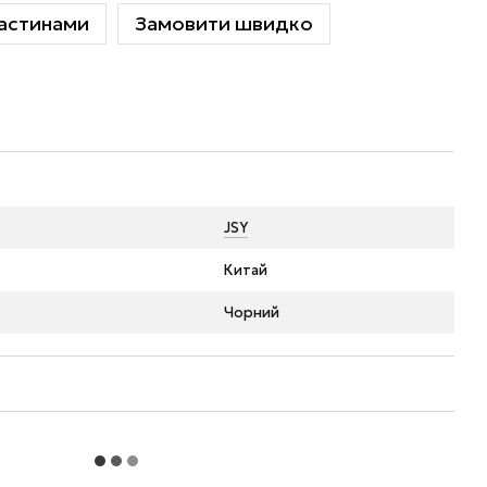
астинами
Замовити швидко
JSY
Китай
Чорний