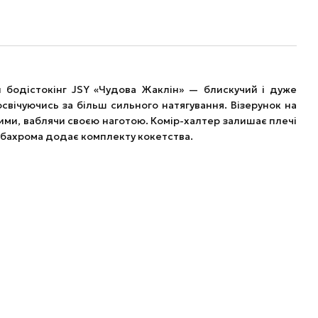
и бодістокінг JSY «Чудова Жаклін» — блискучий і дуже
освічуючись за більш сильного натягування. Візерунок на
тими, ваблячи своєю наготою. Комір-халтер залишає плечі
на бахрома додає комплекту кокетства.