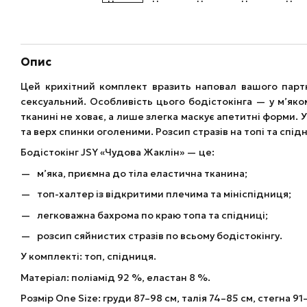
Опис
Цей крихітний комплект вразить наповал вашого партн
сексуальний. Особливість цього бодістокінга — у м’яком
тканині не ховає, а лише злегка маскує апетитні форми.
та верх спинки оголеними. Розсип стразів на топі та спі
Бодістокінг JSY «Чудова Жаклін» — це:
м’яка, приємна до тіла еластична тканина;
топ-халтер із відкритими плечима та мініспідниця;
легковажна бахрома по краю топа та спідниці;
розсип сяйнистих стразів по всьому бодістокінгу.
У комплекті: топ, спідниця.
Матеріал: поліамід 92 %, еластан 8 %.
Розмір One Size: груди 87–98 см, талія 74–85 см, стегна 91–