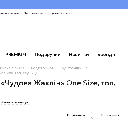
про магазин
Політика конфіденційності
PREMIUM
Подарунки
Новинки
Бренди
жіноча білизна
Бодістокінги
Бодістокінги JSY
ne Size, топ, спідниця
 «Чудова Жаклін» One Size, топ,
Написати відгук
Порівняти
В бажання