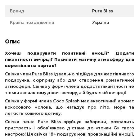
Бренд
Pure Bliss
Країна походження
Україна
Опис
Хочеш подарувати позитивні емоції? Додати
пікантності вечірці? Посилити магічну атмосферу для
ворожіння на картах?
Свічка член Pure Bliss ідеально підійде для жартівливого
подарунка, сюрпризу або для створення романтичної
атмосфери. Свічка у формі члена додасть пікантності не
тільки запальному дівич-вечору, а й будь-якій вечірці!
Свічка у формі члена Coco Splash має екзотичний аромат
кокосового молока, що нагадує про літо, море та
легкість кожного дотику.
Свічка пеніс Pure Bliss зруйнує заборони, розпалить
пристрасть і обов’язково дістане до «точки G» твого
настрою! Ця свічка 18+ подарує нові провокаційні емоції,