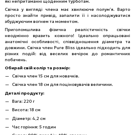
які непритаманні щоденним турботам.
Свічка у вигляді члена має хвилююче полум’я. Варто
просто знайти привід, запалити її і насолоджуватися
збуджуючим вогнем та моментом.
Приголомшлива фізична реалістичність свічки
неодмінно вразить кожного! Ідеально опрацьовані
анатомічні особливості, співвідношення діаметра та
довжини. Свічка член Pure Bliss ідеально підходить для
різних подій: від веселих вечірок до романтичних
побачень.
Обирай свій колір та розмір:
Свічка член 15 см для новачків.
Свічка член 18 см для поціновувачів величини.
Деталі продукту:
Вага: 220 г
Висота: 18 см
Діаметр: 4,2 см
Час горіння: 5 годин