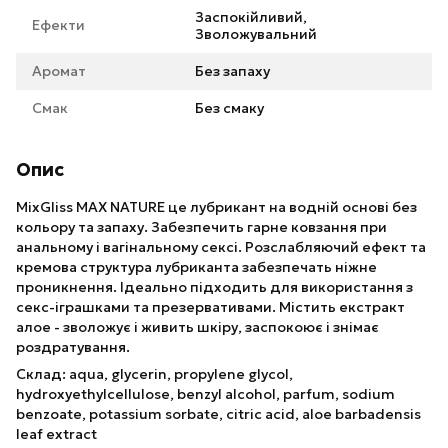
Заспокійливий,
Ефекти
Зволожувальний
Аромат
Без запаху
Смак
Без смаку
Опис
MixGliss MAX NATURE це лубрикант на водній основі без
кольору та запаху. Забезпечить гарне ковзання при
анальному і вагінальному сексі. Розслабляючий ефект та
кремова структура лубриканта забезпечать ніжне
проникнення. Ідеально підходить для використання з
секс-іграшками та презервативами. Містить екстракт
алое - зволожує і живить шкіру, заспокоює і знімає
роздратування.
Склад: aqua, glycerin, propylene glycol,
hydroxyethylcellulose, benzyl alcohol, parfum, sodium
benzoate, potassium sorbate, citric acid, aloe barbadensis
leaf extract