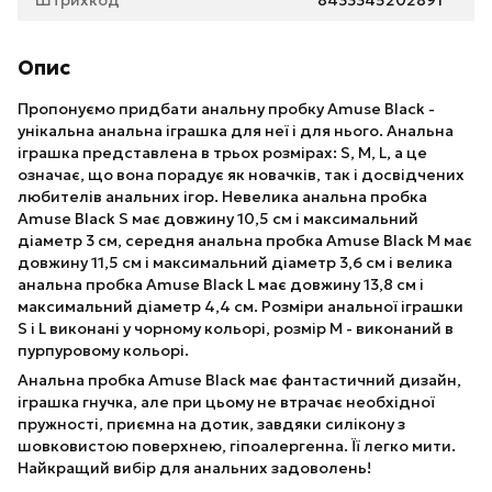
Штрихкод
8433345202891
Опис
Пропонуємо придбати анальну пробку Amuse Black -
унікальна анальна іграшка для неї і для нього. Анальна
іграшка представлена ​​в трьох розмірах: S, M, L, а це
означає, що вона порадує як новачків, так і досвідчених
любителів анальних ігор. Невелика анальна пробка
Amuse Black S має довжину 10,5 см і максимальний
діаметр 3 см, середня анальна пробка Amuse Black M має
довжину 11,5 см і максимальний діаметр 3,6 см і велика
анальна пробка Amuse Black L має довжину 13,8 см і
максимальний діаметр 4,4 см. Розміри анальної іграшки
S і L виконані у чорному кольорі, розмір M - виконаний в
пурпуровому кольорі.
Анальна пробка Amuse Black має фантастичний дизайн,
іграшка гнучка, але при цьому не втрачає необхідної
пружності, приємна на дотик, завдяки силікону з
шовковистою поверхнею, гіпоалергенна. Її легко мити.
Найкращий вибір для анальних задоволень!