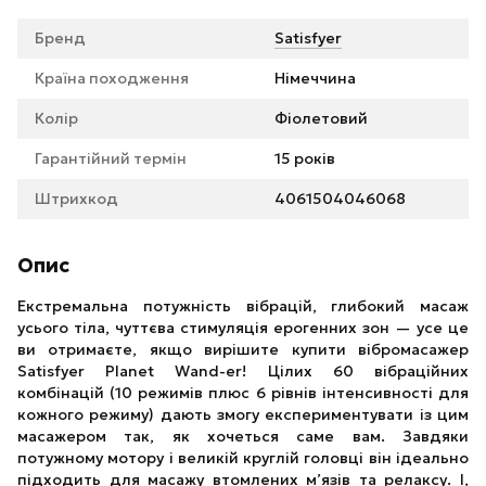
Бренд
Satisfyer
Країна походження
Німеччина
Колір
Фіолетовий
Гарантійний термін
15 років
Штрихкод
4061504046068
Опис
Екстремальна потужність вібрацій, глибокий масаж
усього тіла, чуттєва стимуляція ерогенних зон — усе це
ви отримаєте, якщо вирішите купити вібромасажер
Satisfyer Planet Wand-er! Цілих 60 вібраційних
комбінацій (10 режимів плюс 6 рівнів інтенсивності для
кожного режиму) дають змогу експериментувати із цим
масажером так, як хочеться саме вам. Завдяки
потужному мотору і великій круглій головці він ідеально
підходить для масажу втомлених м’язів та релаксу. І,