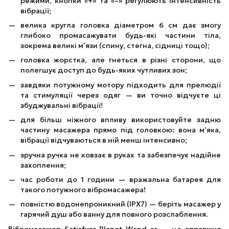
режими, кнопки «+» та «–» регулюють інтенсивність
вібрації;
велика кругла головка діаметром 6 см дає змогу
глибоко промасажувати будь-які частини тіла,
зокрема великі м’язи (спину, стегна, сідниці тощо);
головка жорстка, але гнеться в різні сторони, що
полегшує доступ до будь-яких чутливих зон;
завдяки потужному мотору підходить для прелюдії
та стимуляції через одяг — ви точно відчуєте ці
збуджувальні вібрації!
для більш ніжного впливу використовуйте задню
частину масажера прямо під головкою: вона м’яка,
вібрації відчуваються в ній менш інтенсивно;
зручна ручка не ковзає в руках та забезпечує надійне
захоплення;
час роботи до 1 години — вражальна батарея для
такого потужного вібромасажера!
повністю водонепроникний (IPX7) — беріть масажер у
гарячий душ або ванну для повного розслаблення.
Вібромасажер Satisfyer Planet Wand-er — це справжня