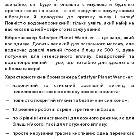
звичайно, він буде інтенсивно стимулювати будь-які
ерогенні зони і в нього, і в неї, зводячи з розуму своїми
вібраціями й доводячи до оргазму знову і знову!
Повністю водонепроникний: тільки уявіть, який кайф на
вас чекає від неймовірного масажу у ванні!
Вібромасажер Satisfyer Planet Wand-er — це ванд, який
вас здивує. Досить великий для загального масажу, але
водночас доволі легкий (трохи більш як 500 г), дуже
потужний для інтенсивного впливу, бездротовий та
водонепроникний — усе, що потрібно для ідеального
вібромасажера!
Характеристики вібромасажера Satisfyer Planet Wand-er:
лаконічний та стильний зовнішній вигляд із
невеликою вставкою кольору рожевого золота;
повністю покритий м’яким та безпечним силіконом;
10 режимів роботи: є і рівні, і ритмічні вібрації;
по 6 рівнів інтенсивності для кожного режиму, як для
більш м’якого, так і для потужного впливу;
просте керування трьома кнопками: одна перемикає