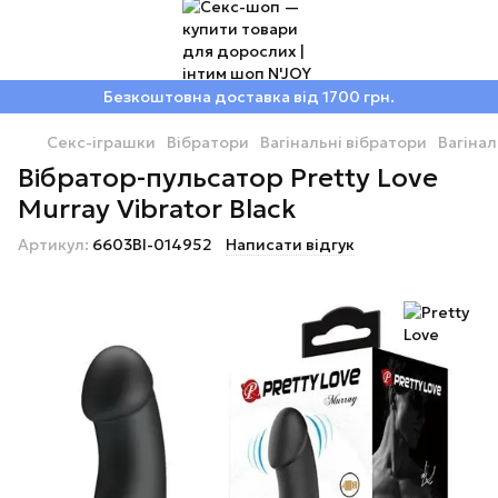
Безкоштовна доставка від 1700 грн.
Секс-іграшки
Вібратори
Вагінальні вібратори
Вагінал
Вібратор-пульсатор Pretty Love
Murray Vibrator Black
Артикул:
6603BI-014952
Написати відгук