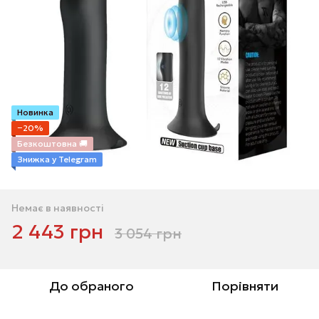
Новинка
−20%
Безкоштовна 🚚
Знижка у Telegram
Немає в наявності
2 443 грн
3 054 грн
До обраного
Порівняти