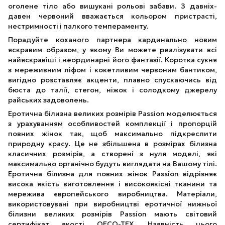
оголене тіло або вишукані рольові забави. З давніх-
давен червоний вважається кольором пристрасті,
нестримності і палкого темпераменту.
Порадуйте коханого партнера кардинально новим
яскравим образом, у якому Ви можете реалізувати всі
найяскравіші і неординарні його фантазії. Коротка сукня
з мереживним ліфом і кокетливим червоним бантиком,
вигідно розставляє акценти, плавно спускаючись від
бюста до талії, стегон, ніжок і солодкому джерелу
райських задоволень.
Еротична білизна великих розмірів Passion моделюється
з урахуванням особливостей комплекції і пропорцій
повних жінок так, щоб максимально підкреслити
природну красу. Це не збільшена в розмірах білизна
класичних розмірів, а створені з нуля моделі, які
максимально органічно будуть виглядати на Вашому тілі.
Еротична білизна для повних жінок Passion відрізняє
висока якість виготовлення і високоякісні тканини та
мережива європейського виробництва. Матеріали,
використовувані при виробництві еротичної нижньої
білизни великих розмірів Passion мають світовий
сертифікат якості OECO-TEX. Наявність цього