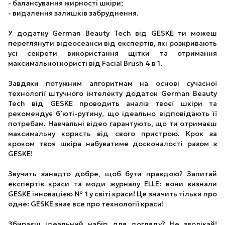
- балансування жирності шкіри;
- видалення залишків забруднення.
У додатку German Beauty Tech від GESKE ти можеш
переглянути відеосеанси від експертів, які розкривають
усі секрети використання щітки та отримання
максимальної користі від Facial Brush 4 в 1.
Завдяки потужним алгоритмам на основі сучасної
технології штучного інтелекту додаток German Beauty
Tech від GESKE проводить аналіз твоєї шкіри та
рекомендує б’юті-рутину, що ідеально відповідають її
потребам. Навчальні відео гарантують, що ти отримаєш
максимальну користь від свого пристрою. Крок за
кроком твоя шкіра набуватиме досконалості разом з
GESKE!
Звучить занадто добре, щоб бути правдою? Запитай
експертів краси та моди журналу ELLE: вони визнали
GESKE інновацією № 1 у світі краси! Це значить тільки про
одне: GESKE знає все про технології краси!
Збираєш ідеальний набір для догляду? Не зволікай!