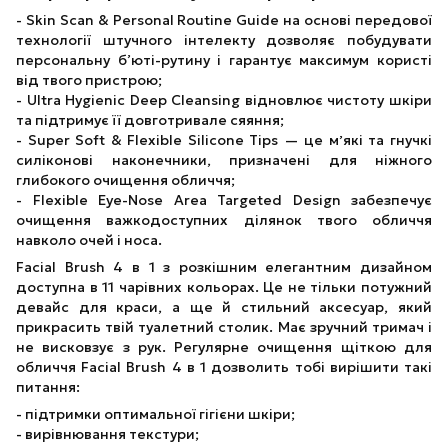
- Skin Scan & Personal Routine Guide на основі передової
технології штучного інтелекту дозволяє побудувати
персональну б’юті-рутину і гарантує максимум користі
від твого пристрою;
- Ultra Hygienic Deep Cleansing відновлює чистоту шкіри
та підтримує її довготривале сяяння;
- Super Soft & Flexible Silicone Tips — це мʼякі та гнучкі
силіконові наконечники, призначені для ніжного
глибокого очищення обличчя;
- Flexible Eye-Nose Area Targeted Design забезпечує
очищення важкодоступних ділянок твого обличчя
навколо очей і носа.
Facial Brush 4 в 1 з розкішним елегантним дизайном
доступна в 11 чарівних кольорах. Це не тільки потужний
девайс для краси, а ще й стильний аксесуар, який
прикрасить твій туалетний столик. Має зручний тримач і
не висковзує з рук. Регулярне очищення щіткою для
обличчя Facial Brush 4 в 1 дозволить тобі вирішити такі
питання:
- підтримки оптимальної гігієни шкіри;
- вирівнювання текстури;