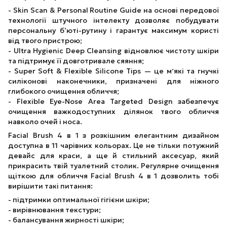
- Skin Scan & Personal Routine Guide на основі передової
технології штучного інтелекту дозволяє побудувати
персональну б’юті-рутину і гарантує максимум користі
від твого пристрою;
- Ultra Hygienic Deep Cleansing відновлює чистоту шкіри
та підтримує її довготривале сяяння;
- Super Soft & Flexible Silicone Tips — це мʼякі та гнучкі
силіконові наконечники, призначені для ніжного
глибокого очищення обличчя;
- Flexible Eye-Nose Area Targeted Design забезпечує
очищення важкодоступних ділянок твого обличчя
навколо очей і носа.
Facial Brush 4 в 1 з розкішним елегантним дизайном
доступна в 11 чарівних кольорах. Це не тільки потужний
девайс для краси, а ще й стильний аксесуар, який
прикрасить твій туалетний столик. Регулярне очищення
щіткою для обличчя Facial Brush 4 в 1 дозволить тобі
вирішити такі питання:
- підтримки оптимальної гігієни шкіри;
- вирівнювання текстури;
- балансування жирності шкіри;