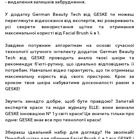
- видалення залишків забруднення.
У додатку German Beauty Tech від GESKE ти можеш
переглянути відеосеанси від експертів, які розкривають
усі секрети використання щітки та отримання
максимальної користі від Facial Brush 4 в 1.
Завдяки потужним алгоритмам на основі сучасної
технології штучного інтелекту додаток German Beauty
Tech від GESKE проводить аналіз твоєї шкіри та
рекомендує б’юті-рутину, що ідеально відповідають її
потребам. Навчальні відео гарантують, що ти отримаєш
максимальну користь від свого пристрою. Крок за
кроком твоя шкіра набуватиме досконалості разом з
GESKE!
Звучить занадто добре, щоб бути правдою? Запитай
експертів краси та моди журналу ELLE: вони визнали
GESKE інновацією № 1 у світі краси! Це значить тільки про
одне: GESKE знає все про технології краси!
Збираєш ідеальний набір для догляду? Не зволікай!
Придбай щітку для обличчя Facial Brush 4 в 1 від GESKE і