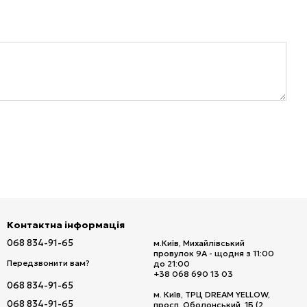
Контактна інформація
068 834-91-65
м.Київ, Михайлівський
провулок 9А - щодня з 11:00
Передзвонити вам?
до 21:00
+38 068 690 13 03
068 834-91-65
м. Київ, ТРЦ DREAM YELLOW,
068 834-91-65
просп. Оболонський, 1Б (2