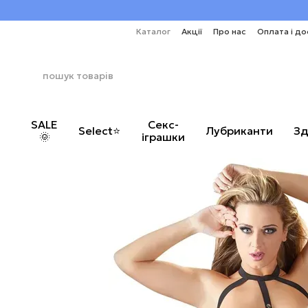
Перейти до основного контенту
Каталог
Акції
Про нас
Оплата і до
SALE
Секс-
Select⭐
Лубриканти
Зд
🌞
іграшки