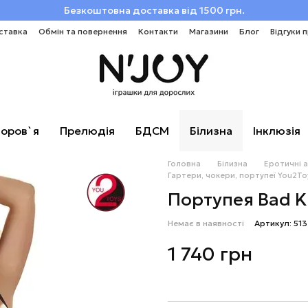
Безкоштовна доставка від 1500 грн.
ставка
Обмін та повернення
Контакти
Магазини
Блог
Відгуки 
оров`я
Прелюдія
БДСМ
Білизна
Інклюзія
Головна
Білизна
Еротичні 
Гартери, чокери, портупеї You2To
Портупея Bad Ki
Немає в наявності
Артикул: 51
1 740 грн