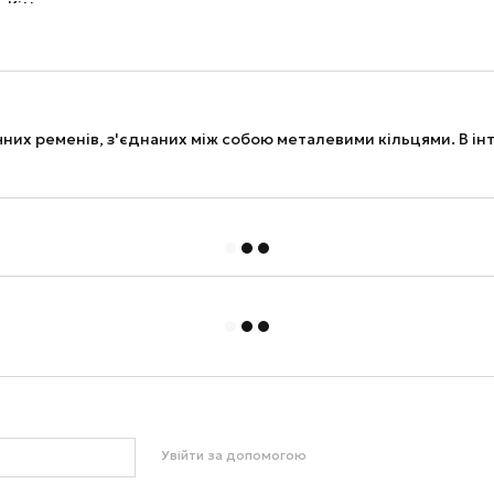
чних ременів, з'єднаних між собою металевими кільцями. В і
Увійти за допомогою