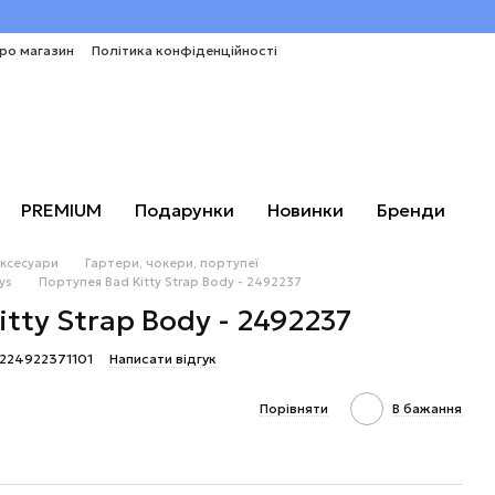
про магазин
Політика конфіденційності
PREMIUM
Подарунки
Новинки
Бренди
аксесуари
Гартери, чокери, портупеї
ys
Портупея Bad Kitty Strap Body - 2492237
tty Strap Body - 2492237
3224922371101
Написати відгук
Порівняти
В бажання