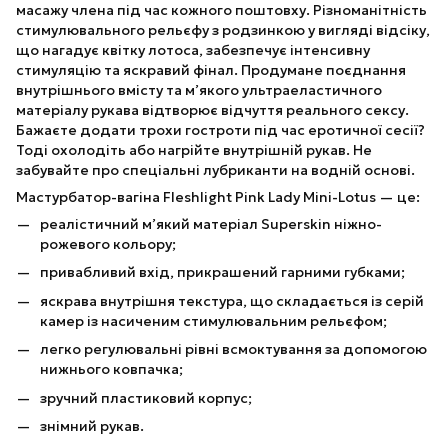
масажу члена під час кожного поштовху. Різноманітність
стимулювального рельєфу з родзинкою у вигляді відсіку,
що нагадує квітку лотоса, забезпечує інтенсивну
стимуляцію та яскравий фінал. Продумане поєднання
внутрішнього вмісту та м’якого ультраеластичного
матеріалу рукава відтворює відчуття реального сексу.
Бажаєте додати трохи гостроти під час еротичної сесії?
Тоді охолодіть або нагрійте внутрішній рукав. Не
забувайте про спеціальні лубриканти на водній основі.
Мастурбатор-вагіна Fleshlight Pink Lady Mini-Lotus — це:
реалістичний м’який матеріал Superskin ніжно-
рожевого кольору;
привабливий вхід, прикрашений гарними губками;
яскрава внутрішня текстура, що складається із серій
камер із насиченим стимулювальним рельєфом;
легко регулювальні рівні всмоктування за допомогою
нижнього ковпачка;
зручний пластиковий корпус;
знімний рукав.