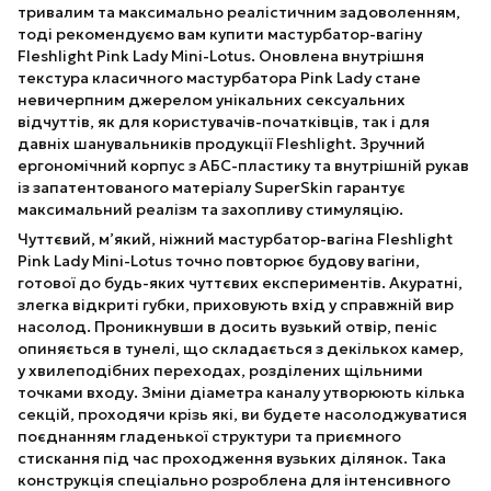
тривалим та максимально реалістичним задоволенням,
тоді рекомендуємо вам купити мастурбатор-вагіну
Fleshlight Pink Lady Mini-Lotus. Оновлена ​​внутрішня
текстура класичного мастурбатора Pink Lady стане
невичерпним джерелом унікальних сексуальних
відчуттів, як для користувачів-початківців, так і для
давніх шанувальників продукції Fleshlight. Зручний
ергономічний корпус з АБС-пластику та внутрішній рукав
із запатентованого матеріалу SuperSkin гарантує
максимальний реалізм та захопливу стимуляцію.
Чуттєвий, м’який, ніжний мастурбатор-вагіна Fleshlight
Pink Lady Mini-Lotus точно повторює будову вагіни,
готової до будь-яких чуттєвих експериментів. Акуратні,
злегка відкриті губки, приховують вхід у справжній вир
насолод. Проникнувши в досить вузький отвір, пеніс
опиняється в тунелі, що складається з декількох камер,
у хвилеподібних переходах, розділених щільними
точками входу. Зміни діаметра каналу утворюють кілька
секцій, проходячи крізь які, ви будете насолоджуватися
поєднанням гладенької структури та приємного
стискання під час проходження вузьких ділянок. Така
конструкція спеціально розроблена для інтенсивного