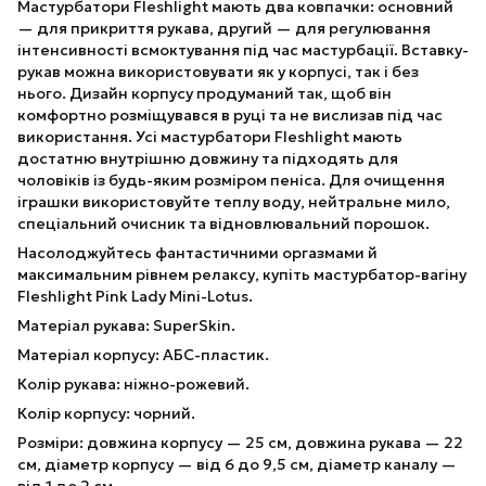
Мастурбатори Fleshlight мають два ковпачки: основний
— для прикриття рукава, другий — для регулювання
інтенсивності всмоктування під час мастурбації. Вставку-
рукав можна використовувати як у корпусі, так і без
нього. Дизайн корпусу продуманий так, щоб він
комфортно розміщувався в руці та не вислизав під час
використання. Усі мастурбатори Fleshlight мають
достатню внутрішню довжину та підходять для
чоловіків із будь-яким розміром пеніса. Для очищення
іграшки використовуйте теплу воду, нейтральне мило,
спеціальний очисник та відновлювальний порошок.
Насолоджуйтесь фантастичними оргазмами й
максимальним рівнем релаксу, купіть мастурбатор-вагіну
Fleshlight Pink Lady Mini-Lotus.
Матеріал рукава: SuperSkin.
Матеріал корпусу: АБС-пластик.
Колір рукава: ніжно-рожевий.
Колір корпусу: чорний.
Розміри: довжина корпусу — 25 см, довжина рукава — 22
см, діаметр корпусу — від 6 до 9,5 см, діаметр каналу —