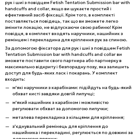
рук і шиї з повідцем Fetish Tentation Submission bar with
handcuffs and collar, якщо ви шукаєте простий і
ефективний засіб фіксації. Крім того, в комплекті
поставляється повідець, так що ви зможете легко
змінити локацію, не відпускаючи свою рабиню! Крім
повідця, в комплект входять наручники, нашийник з
ремінцем і перекладина для кріплення рук за спиною.
За допомогою фіксатора для рук і шиї з повідцем Fetish
Tentation Submission bar with handcuffs and collar ви
зможете поставити свого партнера або партнерку в
максимально відкриту і безпорадну позу, яка залишить
доступ для будь-яких ласк і покарань. У комплект
входить:
м'які наручники з карабінами: підійдуть на будь-який
обхват кисті завдяки довгій липучці;
м'який нашийник з карабіном і можливістю
регулювати обхват за допомогою липучки;
металева перекладина з кільцями для кріплення;
з'єднувальний ремінець для кріплення до
нашийника і перекладині, регулюється по довжині за
допомогою пряжки;