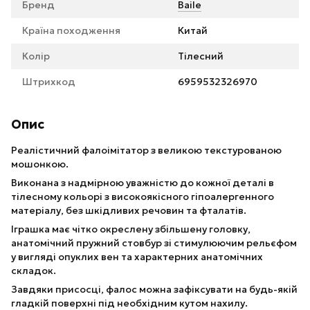
Бренд
Baile
Країна походження
Китай
Колір
Тілесний
Штрихкод
6959532326970
Опис
Реалістичний фалоімітатор з великою текстурованою
мошонкою.
Виконана з надмірною уважністю до кожної деталі в
тілесному кольорі з високоякісного гіпоалергенного
матеріалу, без шкідливих речовин та фталатів.
Іграшка має чітко окреслену збільшену головку,
анатомічний пружний стовбур зі стимулюючим рельєфом
у вигляді опуклих вен та характерних анатомічних
складок.
Завдяки присосці, фалос можна зафіксувати на будь-якій
гладкій поверхні під необхідним кутом нахилу.