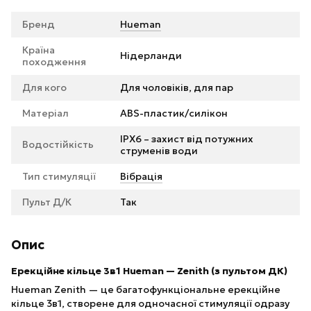
Бренд
Hueman
Країна
Нідерланди
походження
Для кого
Для чоловіків, для пар
Матеріал
ABS-пластик/силікон
IPX6 – захист від потужних
Водостійкість
струменів води
Тип стимуляції
Вібрація
Пульт Д/К
Так
Опис
Ерекційне кільце 3в1 Hueman — Zenith (з пультом ДК)
Hueman Zenith — це багатофункціональне ерекційне
кільце 3в1, створене для одночасної стимуляції одразу