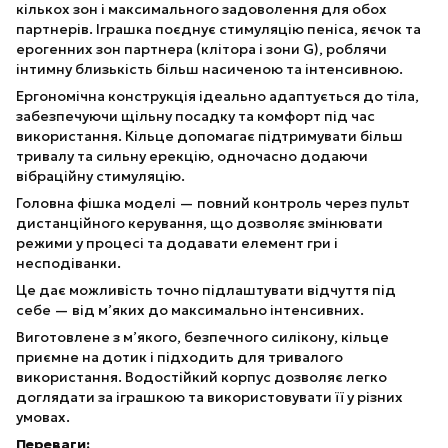
кількох зон і максимального задоволення для обох
партнерів. Іграшка поєднує стимуляцію пеніса, яєчок та
ерогенних зон партнера (клітора і зони G), роблячи
інтимну близькість більш насиченою та інтенсивною.
Ергономічна конструкція ідеально адаптується до тіла,
забезпечуючи щільну посадку та комфорт під час
використання. Кільце допомагає підтримувати більш
тривалу та сильну ерекцію, одночасно додаючи
вібраційну стимуляцію.
Головна фішка моделі — повний контроль через пульт
дистанційного керування, що дозволяє змінювати
режими у процесі та додавати елемент гри і
несподіванки.
Це дає можливість точно підлаштувати відчуття під
себе — від м’яких до максимально інтенсивних.
Виготовлене з м’якого, безпечного силікону, кільце
приємне на дотик і підходить для тривалого
використання. Водостійкий корпус дозволяє легко
доглядати за іграшкою та використовувати її у різних
умовах.
Переваги: