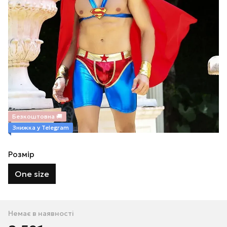
Безкоштовна 🚚
Знижка у Telegram
Розмір
One size
Немає в наявності