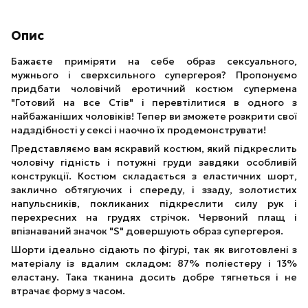
Опис
Бажаєте приміряти на себе образ сексуального,
мужнього і сверхсильного супергероя? Пропонуємо
придбати чоловічий еротичний костюм супермена
"Готовий на все Стів" і перевтілитися в одного з
найбажаніших чоловіків! Тепер ви зможете розкрити свої
надздібності у сексі і наочно їх продемонструвати!
Представляємо вам яскравий костюм, який підкреслить
чоловічу гідність і потужні груди завдяки особливій
конструкції. Костюм складається з еластичних шорт,
заклично обтягуючих і спереду, і ззаду, золотистих
напульсників, покликаних підкреслити силу рук і
перехресних на грудях стрічок. Червоний плащ і
впізнаваний значок "S" довершують образ супергероя.
Шорти ідеально сідають по фігурі, так як виготовлені з
матеріалу із вдалим складом: 87% поліестеру і 13%
еластану. Така тканина досить добре тягнеться і не
втрачає форму з часом.