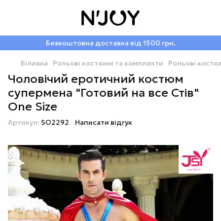
Безкоштовна доставка від 1500 грн.
Білизна
Рольові костюми та комплекти
Рольові костю
Чоловічий еротичний костюм
супермена "Готовий на все Стів"
One Size
Артикул:
SO2292
Написати відгук