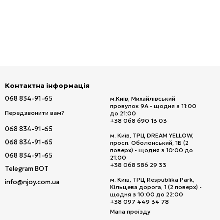
Контактна інформація
068 834-91-65
м.Київ, Михайлівський
провулок 9А - щодня з 11:00
Передзвонити вам?
до 21:00
+38 068 690 13 03
068 834-91-65
м. Київ, ТРЦ DREAM YELLOW,
068 834-91-65
просп. Оболонський, 1Б (2
поверх) - щодня з 10:00 до
068 834-91-65
21:00
+38 068 586 29 33
Telegram BOT
м. Київ, ТРЦ Respublika Park,
info@njoy.com.ua
Кільцева дорога, 1 (2 поверх) -
щодня з 10:00 до 22:00
+38 097 449 34 78
Мапа проїзду