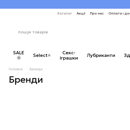
Перейти до основного контенту
Каталог
Акції
Про нас
Оплата і до
SALE
Секс-
Select⭐
Лубриканти
Зд
🌞
іграшки
Головна
Бренди
Бренди