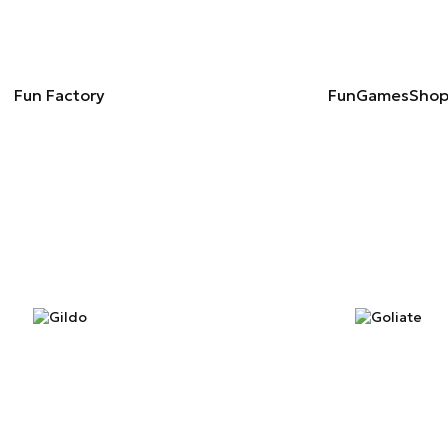
Fun Factory
FunGamesSho