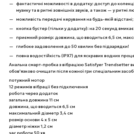
фантастичні можливості в додатку: доступ до колекції
музику та в ритмі зовнішніх звуків, а також — у ритмі 
можливість передачі керування на будь-якій відстані;
кнопка бустер (тільки у додатку): на 20 секунд вмик
приємний розмір: довжина, що вводиться 6,5 см, макс
глибоке задоволення до 50 хвилин без підзарядки!
повна водостійкість (IPX7) для яскравих водних проц
Анальна смарт-пробка з вібрацією Satisfyer Trendsetter 
обов'язково очищати після кожної гри спеціальним засо
потужний мотор
12 режимів вібрації без підключення
робота через додаток
загальна довжина 11 см
довжина, що вводиться 6,5 см
максимальний діаметр 3,4 см
розмір основи 4 х 5 см
діаметр ніжки 1,2 см
час роботи 50 хв