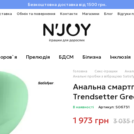
Безкоштовна доставка від 1500 грн.
ставка
Обмін та повернення
Контакти
Магазини
Блог
Відгуки 
оров`я
Прелюдія
БДСМ
Білизна
Інклюзія
Головна
Секс-іграшки
Аналь
Анальні пробки з вібрацією Satisf
Анальна смартп
Trendsetter Gr
В наявності
Артикул: SO6731
1 973 грн
3 035 