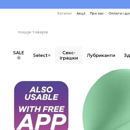
Перейти до основного контенту
Каталог
Акції
Про нас
Оплата і до
SALE
Секс-
Select⭐
Лубриканти
Зд
🌞
іграшки