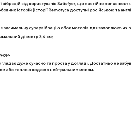
 вібрацій від користувачів Satisfyer, що постійно поповнюєть
любовних історій (історії Remotyca доступні російською та анг
ає максимальну супервібрацію обох моторів для захоплюючих о
имальний діаметр 3,4 см;
едур.
виглядає дуже сучасно та проста у догляді. Достатньо не забу
бом або теплою водою з нейтральним милом.