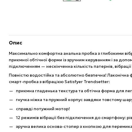
Опис
Максимально комфортна анальна пробка з глибокими вібр
приємної обтічної форми із зручним керуванням і за допом
підключенням — нескінченна кількість патернів, вібрації 
Повністю водостійка та абсолютно безпечна! Лаконічна 
смарт-пробка з вібрацією Satisfyer Trendsetter:
приємна гладенька текстура та обтічна форма для ле
гнучка ніжка та пружний корпус завдяки товстому шар
справді потужний мотор!
12 режимів вібрації без підключення до смартфону: рівн
зручна велика основа-стопер з кнопкою для перемик