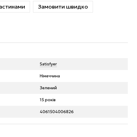
астинами
Замовити швидко
Satisfyer
Німеччина
Зелений
15 років
4061504006826