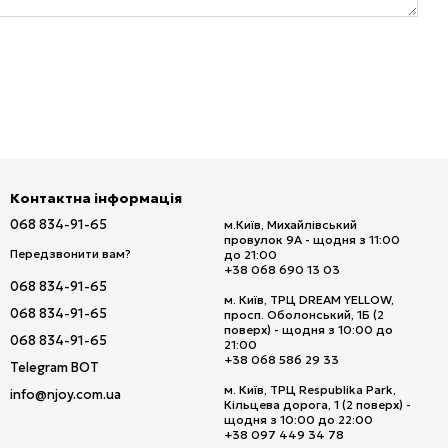
Контактна інформація
068 834-91-65
м.Київ, Михайлівський
провулок 9А - щодня з 11:00
Передзвонити вам?
до 21:00
+38 068 690 13 03
068 834-91-65
м. Київ, ТРЦ DREAM YELLOW,
068 834-91-65
просп. Оболонський, 1Б (2
поверх) - щодня з 10:00 до
068 834-91-65
21:00
+38 068 586 29 33
Telegram BOT
м. Київ, ТРЦ Respublika Park,
info@njoy.com.ua
Кільцева дорога, 1 (2 поверх) -
щодня з 10:00 до 22:00
+38 097 449 34 78