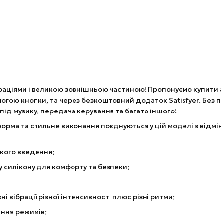
аціями і великою зовнішньою частиною! Пропонуємо купити ан
огою кнопки, та через безкоштовний додаток Satisfyer. Без пі
під музику, передача керування та багато іншого!
форма та стильне виконання поєднуються у цій моделі з відм
гкого введення;
у силікону для комфорту та безпеки;
і вібрації різної інтенсивності плюс різні ритми;
ання режимів;