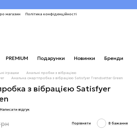
про магазин
Політика конфіденційності
PREMIUM
Подарунки
Новинки
Бренди
ні іграшки
Анальні пробки з вібрацією
yer
Анальна смартпробка з вібрацією Satisfyer Trendsetter Green
робка з вібрацією Satisfyer
een
Написати відгук
грн
Порівняти
В бажання