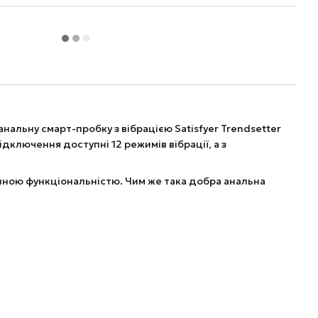
альну смарт-пробку з вібрацією Satisfyer Trendsetter
дключення доступні 12 режимів вібрації, а з
інною функціональністю. Чим же така добра анальна