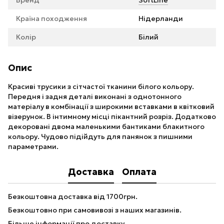
Бренд
SoftLine
Країна походження
Нідерланди
Колір
Білий
Опис
Красиві трусики з сітчастої тканини білого кольору.
Передня і задня деталі виконані з однотонного
матеріалу в комбінації з широкими вставками в квітковий
візерунок. В інтимному місці пікантний розріз. Додатково
декоровані двома маленькими бантиками блакитного
кольору. Чудово підійдуть для панянок з пишними
параметрами.
Доставка
Оплата
Безкоштовна доставка від 1700грн.
Безкоштовно при самовивозі з наших магазинів.
Більше інформації про доставку