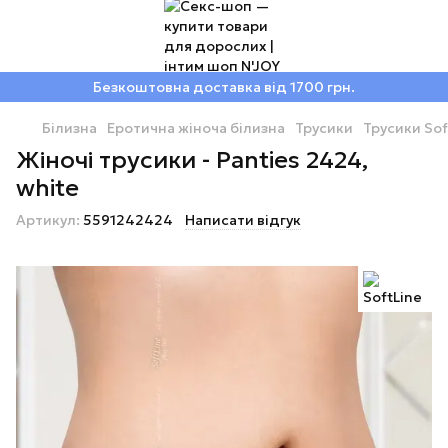
Безкоштовна доставка від 1700 грн.
Білизна
Еротична жіноча білизна
Трусики
Трусики Sof
Жіночі трусики - Panties 2424,
white
Артикул:
5591242424
Написати відгук